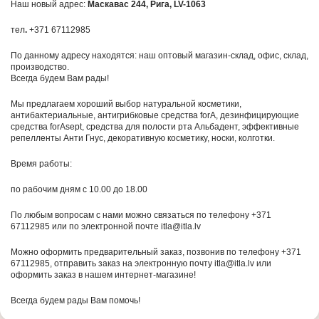
Наш новый адрес:
Маскавас 244, Рига, LV-1063
тел
.
+371 67112985
По данному адресу находятся: наш оптовый магазин-склад, офис, склад,
производство.
Всегда будем Вам рады!
Мы предлагаем хороший выбор натуральной косметики,
антибактериальные, антигрибковые средства forA, дезинфицирующие
средства forAsept, средства для полости рта Альбадент, эффективные
репелленты Анти Гнус, декоративную косметику, носки, колготки.
Время работы:
по рабочим дням с 10.00 до 18.00
По любым вопросам с нами можно связаться по телефону +371
67112985 или по электронной почте itla@itla.lv
Можно оформить предварительный заказ, позвонив по телефону +371
67112985, отправить заказ на электронную почту itla@itla.lv или
оформить заказ в нашем интернет-магазине!
Всегда будем рады Вам помочь!