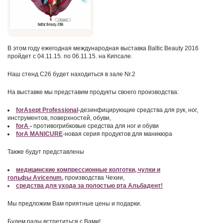
В этом году ежегодная международная выставка Baltic Beauty 2016
пройдет с 04.11.15. по 06.11.15. на Кипсале.
Наш стенд C26 будет находиться в зале Nr.2
На выставке мы представим продукты своего производства:
forAsept Professional
-дезинфицирующие средства для рук, ног,
инструментов, поверхностей, обуви,
forA
-
противогрибков
ы
е
средства
для ног и обуви
forA
MANICURE
-новая серия продуктов для маникюра
Также будут представлены
медицинские компрессионные колготки, чулки и
гольфы
Avicenum
,
производства Чехии,
средства для ухода за полостью рта Альбадент!
Мы предложим Вам приятные цены и подарки.
Будем рады встретиться с Вами!