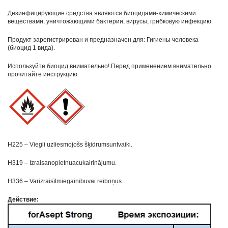
Дезинфицирующие средства являются биоцидами-химическими
веществами, уничтожающими бактерии, вирусы, грибковую инфекцию.
Продукт зарегистрирован и предназначен для: Гигиены человека
(биоцид 1 вида).
Используйте биоцид внимательно! Перед применением внимательно
прочитайте инструкцию.
H225 – Viegli uzliesmojošs šķidrumsuntvaiki.
H319 – Izraisanopietnuacukairinājumu.
H336 – Varizraisītmiegainībuvai reiboņus.
Действие: