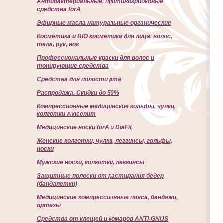
Антибактериальные, противогрибковые
средства forA
Эфирные масла натуральные органические
Косметика и BIO косметика для лица, волос,
тела, рук, ног
Профессиональные краски для волос и
тонирующие средства
Cредства для полости рта
Распродажа. Скидки до 50%
Компрессионные медицинские гольфы, чулки,
колготки Avicenum
Медицинские носки forA и DiaFit
Женские колготки, чулки, леггинсы, гольфы,
носки
Мужские носки, колготки, леггинсы
Защитные полоски от растирания бедер
(бандалетки)
Медицинские компрессионные пояса, бандажи,
ортезы
Средства от клещей и комаров ANTI-GNUS