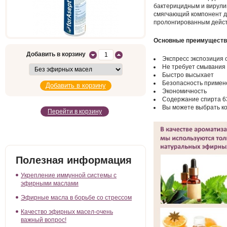
бактерицидным и вирули
смягчающий компонент дл
пролонгированным дейст
Основные преимуществ
Добавить в корзину
Экспресс экспозиция о
Не требует смывания
Быстро высыхает
Безопасность примен
Экономичность
Содержание спирта 
Вы можете выбрать к
Перейти в корзину
Полезная информация
Укрепление иммунной системы с
эфирными маслами
Эфирные масла в борьбе со стрессом
Качество эфирных масел-очень
важный вопрос!