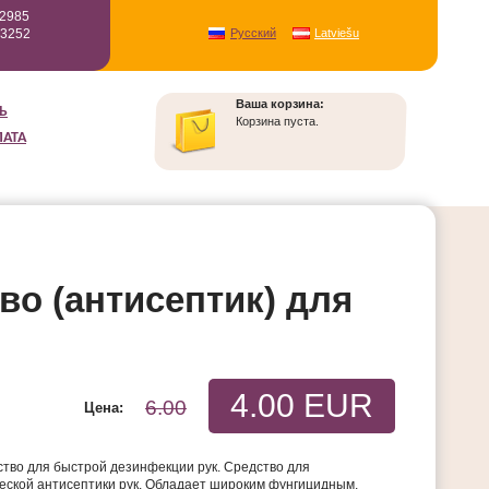
12985
93252
Русский
Latviešu
Ваша корзина:
Ь
Корзина пуста.
ЛАТА
о (антисептик) для
4.00 EUR
6.00
Цена:
во для быстрой дезинфекции рук. Средство для
ческой антисептики рук. Обладает широким фунгицидным,