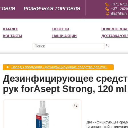
+371 671
ГОВЛЯ
РОЗНИЧНАЯ ТОРГОВЛЯ
+371 262
itla@itla.lv
КАТАЛОГ
НОВОСТИ
ПОЛЕЗНО ЗНАТ
КОНТАКТЫ
НАШИ АКЦИИ
ДОСТАВКА/ОП
Назад к продукции «Дезинфицирующие средства для рук»
Дезинфицирующее средств
рук forAsept Strong, 120 ml
Дезинфицирующее средст
гигиенической и хирурги