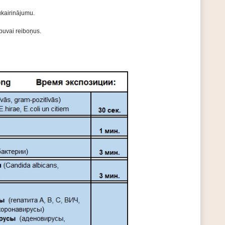
kairinājumu.
buvai reiboņus.