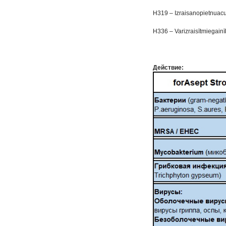
H319 – Izraisanopietnuacu
H336 – Varizraisītmiegainī
Действие: