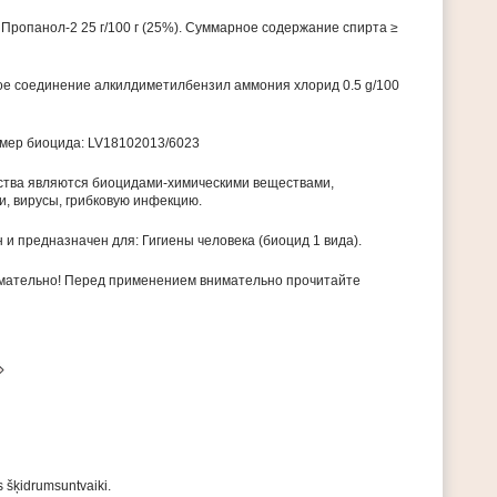
, Пропанол-2 25 г/100 г (25%). Суммарное содержание спирта ≥
е соединение алкилдиметилбензил аммония хлорид 0.5 g/100
мер биоцида: LV18102013/6023
тва являются биоцидами-химическими веществами,
, вирусы, грибковую инфекцию.
 и предназначен для: Гигиены человека (биоцид 1 вида).
мательно! Перед применением внимательно прочитайте
 šķidrumsuntvaiki.