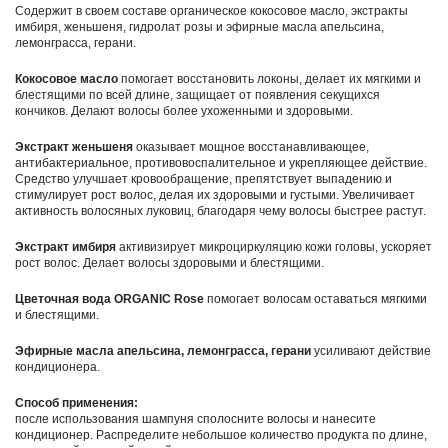
Содержит в своем составе органическое кокосовое масло, экстракты
имбиря, женьшеня, гидролат розы и эфирные масла апельсина,
лемонграсса, герани.
Кокосовое масло
помогает восстановить локоны, делает их мягкими и
блестящими по всей длине, защищает от появления секущихся
кончиков. Делают волосы более ухоженными и здоровыми.
Экстракт женьшеня
оказывает мощное восстанавливающее,
антибактериальное, противовоспалительное и укрепляющее действие.
Средство улучшает кровообращение, препятствует выпадению и
стимулирует рост волос, делая их здоровыми и густыми. Увеличивает
активность волосяных луковиц, благодаря чему волосы быстрее растут.
Экстракт имбиря
активизирует микроциркуляцию кожи головы, ускоряет
рост волос. Делает волосы здоровыми и блестящими.
Цветочная вода ORGANIC Rose
помогает волосам оставаться мягкими
и блестящими.
Эфирные масла апельсина, лемонграсса, герани
усиливают действие
кондиционера.
Способ применения:
после использования шампуня сполосните волосы и нанесите
кондиционер. Распределите небольшое количество продукта по длине,