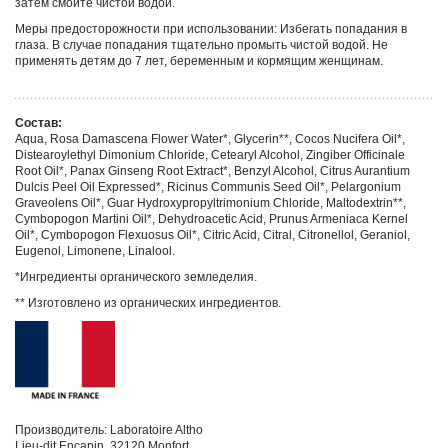
затем смойте чистой водой.
Меры предосторожности при использовании: Избегать попадания в
глаза. В случае попадания тщательно промыть чистой водой. Не
применять детям до 7 лет, беременным и кормящим женщинам.
Состав:
Aqua, Rosa Damascena Flower Water*, Glycerin**, Cocos Nucifera Oil*,
Distearoylethyl Dimonium Chloride, Cetearyl Alcohol, Zingiber Officinale
Root Oil*, Panax Ginseng Root Extract*, Benzyl Alcohol, Citrus Aurantium
Dulcis Peel Oil Expressed*, Ricinus Communis Seed Oil*, Pelargonium
Graveolens Oil*, Guar Hydroxypropyltrimonium Chloride, Maltodextrin**,
Cymbopogon Martini Oil*, Dehydroacetic Acid, Prunus Armeniaca Kernel
Oil*, Cymbopogon Flexuosus Oil*, Citric Acid, Citral, Citronellol, Geraniol,
Eugenol, Limonene, Linalool.
*Ингредиенты органического земледелия.
** Изготовлено из органических ингредиентов.
Производитель: Laboratoire Altho
Lieu-dit Encapin, 32120 Monfort