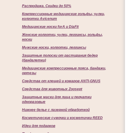
Распродажа. Скидки до 50%
Компрессионные медицинские гольфы, чулки,
колготки Avicenum
Медицинские носки forA и DiaFit
Женские колготки, чулки, леггинсы, гольфы,
носки
Мужские носки, колготки, леггинсы
Защитные полоски от растирания бедер
(бандалетки)
Медицинские компрессионные пояса, бандажи,
ортезы
Средства от клещей и комаров ANTI-GNUS
Средства для животных Zoosept
Защитные маски для лица и перчатки
одноразовые
Нижнее белье с лазерной обработкой
Косметические сумочки и косметички REED
Идеи для подарков