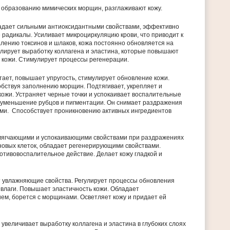
 образованию мимических морщин, разглаживают кожу.
адает сильными антиоксидантными свойствами, эффективно
радикалы. Усиливает микроциркуляцию крови, что приводит к
лению токсинов и шлаков, кожа постоянно обновляется на
улирует выработку коллагена и эластина, которые повышают
ь кожи. Стимулирует процессы регенерации.
ает, повышает упругость, стимулирует обновление кожи.
обствуя заполнению морщин. Подтягивает, укрепляет и
ожи. Устраняет черные точки и успокаивает воспалительные
 уменьшение рубцов и пигментации. Он снимает раздражения
ами. Способствует проникновению активных ингредиентов
мягчающими и успокаивающими свойствами при раздражениях
новых клеток, обладает регенерирующими свойствами.
отивовоспалительное действие. Делает кожу гладкой и
т увлажняющие свойства. Регулирует процессы обновления
влаги. Повышает эластичность кожи. Обладает
м, борется с морщинами. Осветляет кожу и придает ей
 увеличивает выработку коллагена и эластина в глубоких слоях