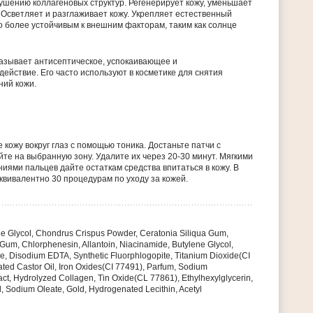
ушению коллагеновых структур. Регенерирует кожу, уменьшает
 Осветляет и разглаживает кожу. Укрепляет естественный
о более устойчивым к внешним факторам, таким как солнце
казывает антисептическое, успокаивающее и
ействие. Его часто используют в косметике для снятия
ний кожи.
 кожу вокруг глаз с помощью тоника. Достаньте патчи с
те на выбранную зону. Удалите их через 20-30 минут. Мягкими
ями пальцев дайте остаткам средства впитаться в кожу. В
 эквивалентно 30 процедурам по уходу за кожей.
ne Glycol, Chondrus Crispus Powder, Ceratonia Siliqua Gum,
um, Chlorphenesin, Allantoin, Niacinamide, Butylene Glycol,
e, Disodium EDTA, Synthetic Fluorphlogopite, Titanium Dioxide(CI
ed Castor Oil, Iron Oxides(CI 77491), Parfum, Sodium
act, Hydrolyzed Collagen, Tin Oxide(CL 77861), Ethylhexylglycerin,
, Sodium Oleate, Gold, Hydrogenated Lecithin, Acetyl