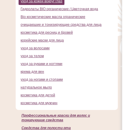
уход за кожей вокруг глаз
Гидролаты BIO органические / Цветочная вода
Bio косметические масла огранические
очищаюшие и тонизирующие средства для лица
косметика для ресниц и бровей
корейские маски для лица
уход за волосами
уход за телом
уход за руками и ногтями
крема для вен
уход за ногами и стопами
натуральное мыло
косметика для детей
косметика для мужчин
Профессиональные краски для волос и
тонирующие средства
Cредства для полости рта