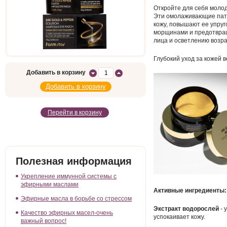
Откройте для себя молод
Эти омолаживающие патч
кожу, повышают ее упруг
морщинами и предотвра
лица и осветлению возр
Глубокий уход за кожей в
Добавить в корзину
Перейти в корзину
Полезная информация
Укрепление иммунной системы с
эфирными маслами
Активные ингредиенты:
Эфирные масла в борьбе со стрессом
Экстракт водорослей
- 
Качество эфирных масел-очень
успокаивает кожу.
важный вопрос!