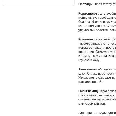
Пептиды
- препятствуют
Коллоидное золото
-обл
нейтрализует свободные 
более эффективному уда
клеточном уровне. Стим
упругость и эластичност
Коллаген
интенсивно пит
Глубоко увлажняет, спос
повышает эластичность к
состояния. Стимулирует
и темные круги под глаз
глубоко в кожу.
Аллантоин
- обладает с
кожи. Стимулирует рост 
Увлажняет, оказывает пр
расслабленной.
Ниацинамид
- проявляе
кожи, уменьшает потерю 
омолаживающим действие
равномерный тон.
Аденозин
-стимулирует и