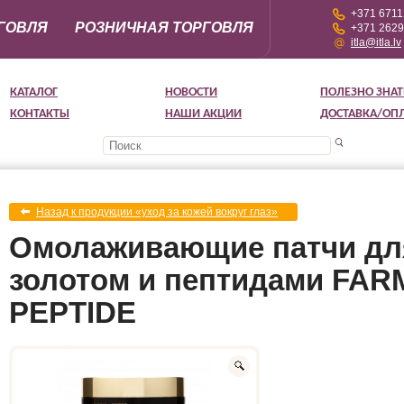
+371 671
ГОВЛЯ
РОЗНИЧНАЯ ТОРГОВЛЯ
+371 262
itla@itla.lv
КАТАЛОГ
НОВОСТИ
ПОЛЕЗНО ЗНАТ
КОНТАКТЫ
НАШИ АКЦИИ
ДОСТАВКА/ОП
Назад к продукции «уход за кожей вокруг глаз»
Омолаживающие патчи для
золотом и пептидами FAR
PEPTIDE