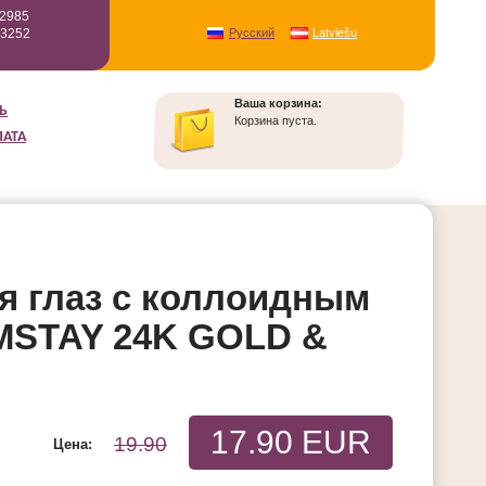
12985
93252
Русский
Latviešu
Ваша корзина:
Ь
Корзина пуста.
ЛАТА
 глаз с коллоидным
MSTAY 24K GOLD &
17.90 EUR
19.90
Цена: