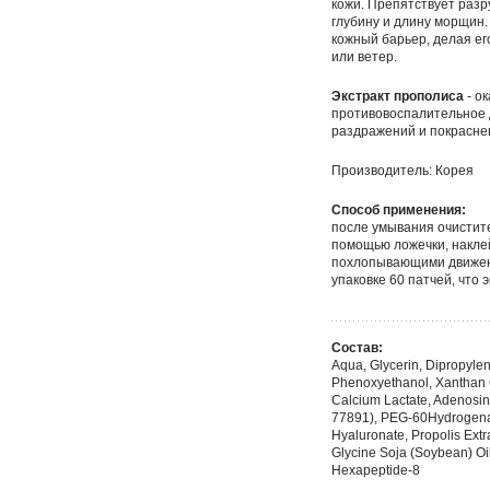
кожи. Препятствует разр
глубину и длину морщин.
кожный барьер, делая ег
или ветер.
Экстракт прополиса
- о
противовоспалительное д
раздражений и покрасне
Производитель: Корея
Способ применения:
после умывания очистите
помощью ложечки, наклей
похлопывающими движени
упаковке 60 патчей, что
Состав:
Aqua, Glycerin, Dipropyle
Phenoxyethanol, Xanthan G
Calcium Lactate, Adenosin
77891), PEG-60Hydrogenat
Hyaluronate, Propolis Extr
Glycine Soja (Soybean) Oil
Hexapeptide-8