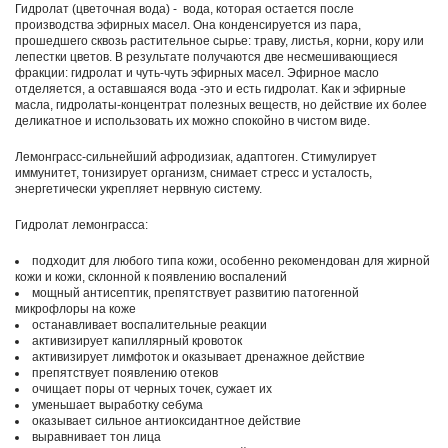
Гидролат (цветочная вода) - вода, которая остается после
производства эфирных масел. Она конденсируется из пара,
прошедшего сквозь растительное сырье: траву, листья, корни, кору или
лепестки цветов. В результате получаются две несмешивающиеся
фракции: гидролат и чуть-чуть эфирных масел. Эфирное масло
отделяется, а оставшаяся вода -это и есть гидролат. Как и эфирные
масла, гидролаты-концентрат полезных веществ, но действие их более
деликатное и использовать их можно спокойно в чистом виде.
Лемонграсс-сильнейший афродизиак, адаптоген. Стимулирует
иммунитет, тонизирует организм, снимает стресс и усталость,
энергетически укрепляет нервную систему.
Гидролат лемонграсса:
подходит для любого типа кожи, особенно рекомендован для жирной
кожи и кожи, склонной к появлению воспалений
мощный антисептик, препятствует развитию патогенной
микрофлоры на коже
останавливает воспалительные реакции
активизирует капиллярный кровоток
активизирует лимфоток и оказывает дренажное действие
препятствует появлению отеков
очищает поры от черных точек, сужает их
уменьшает выработку себума
оказывает сильное антиоксидантное действие
выравнивает тон лица