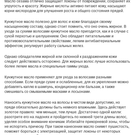
Масло сезама отлично защищает локоны от повреждений, сохраняет их
упругость и красоту. Жирные кислоты активно питают кожу, насыщают
корни кислородом для улучшения роста и общего состояния прядей.
Кунжутное масло полезно для волос и кожи благодаря своему
насыщенному составу, однако стоит помнить, что оно очень жирное. В
уходе за сухими волосами кунжутное масло пригодится, как и в случае с
сухой перхотью и шелушением. Оно обладает питательными и
противовоспалительными свойствами, легким антибактериальным
эффектом, регулирует работу сальных желез.
Однако обладателям жирной или склонной к раздражениям кожи
следует действовать осторожно. Для жирных волос лучше использовать
более легкие масла и специальные гаммы ухода.
Кунжутное масло применяют для ухода за волосами разными
способами. Если пряди сухие и ослабленные, для их укрепления можно
добавлять каплю в шампунь, кондиционер или бальзам, а также
смешивать со смываемыми масками и лосьонами.
Наносить кунжутное масло на волосы в чистом виде допустимо, но
пряди обязательно должны быть немного влажными. Здесь действует
золотое правило: чем меньше, тем лучше. Достаточно одной капли:
разотрите его на ладонях и пройдитесь по нижней трети длины волос,
уделяя особое внимание кончикам. Избегайте прикорневой зоны, чтобы
не испортить прическу. При таком нанесении масло снимет пушистость,
поможет бороться с электризацией, защитит локоны от некоторых