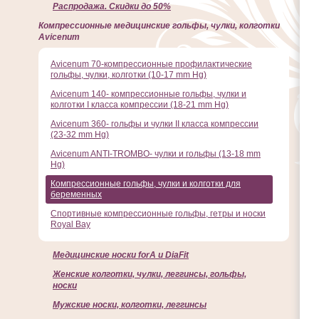
Распродажа. Скидки до 50%
Компрессионные медицинские гольфы, чулки, колготки
Avicenum
Avicenum 70-компрессионные профилактические
гольфы, чулки, колготки (10-17 mm Hg)
Avicenum 140- компрессионные гольфы, чулки и
колготки I класса компрессии (18-21 mm Hg)
Avicenum 360- гольфы и чулки II класса компрессии
(23-32 mm Hg)
Avicenum ANTI-TROMBO- чулки и гольфы (13-18 mm
Hg)
Компрессионные гольфы, чулки и колготки для
беременных
Спортивные компрессионные гольфы, гетры и носки
Royal Bay
Медицинские носки forA и DiaFit
Женские колготки, чулки, леггинсы, гольфы,
носки
Мужские носки, колготки, леггинсы