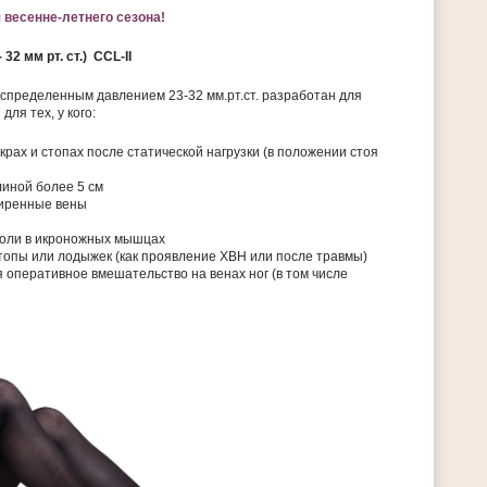
 весенне-летнего сезона!
 32 мм рт. ст.) CCL-II
спределенным давлением 23-32 мм.рт.ст. разработан для
ля тех, у кого:
крах и стопах после статической нагрузки (в положении стоя
иной более 5 см
иренные вены
оли в икроножных мышцах
стопы или лодыжек (как проявление ХВН или после травмы)
 оперативное вмешательство на венах ног (в том числе