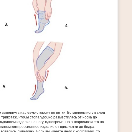
вывернуть на левую сторону по пятки. Вставляем ногу в след
 трикотаж, чтобы стопа удобно разместилась от носка до
адвигаем изделие на ногу, одновременно выворачивая его на
авляем компрессионное изделие от щиколотки до бедра.
зовались, складочки. Если вы имеете дело с колготками, то