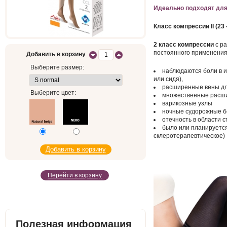
Идеально подходят для
Класс компрессии II (23 -
2 класс компрессии
c ра
постоянного применения д
Добавить в корзину
Выберите размер:
наблюдаются боли в и
или сидя),
расширенные вены дл
Выберите цвет:
множественные расш
варикозные узлы
ночные судорожные б
отечность в области 
было или планируется
склеротерапевтическое)
Перейти в корзину
Полезная информация