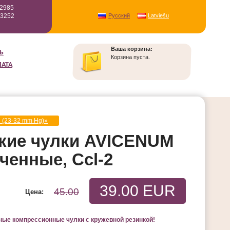
12985
93252
Русский
Latviešu
Ваша корзина:
Ь
Корзина пуста.
ЛАТА
и (23-32 mm Hg)»
кие чулки AVICENUM
ченные, Ccl-2
39.00 EUR
45.00
Цена:
ные компрессионные чулки с кружевной резинкой!