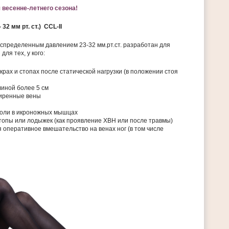
 весенне-летнего сезона!
 32 мм рт. ст.) CCL-II
спределенным давлением 23-32 мм.рт.ст. разработан для
ля тех, у кого:
крах и стопах после статической нагрузки (в положении стоя
иной более 5 см
иренные вены
оли в икроножных мышцах
стопы или лодыжек (как проявление ХВН или после травмы)
 оперативное вмешательство на венах ног (в том числе