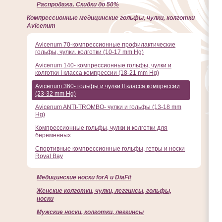
Распродажа. Скидки до 50%
Компрессионные медицинские гольфы, чулки, колготки
Avicenum
Avicenum 70-компрессионные профилактические
гольфы, чулки, колготки (10-17 mm Hg)
Avicenum 140- компрессионные гольфы, чулки и
колготки I класса компрессии (18-21 mm Hg)
Avicenum 360- гольфы и чулки II класса компрессии
(23-32 mm Hg)
Avicenum ANTI-TROMBO- чулки и гольфы (13-18 mm
Hg)
Компрессионные гольфы, чулки и колготки для
беременных
Спортивные компрессионные гольфы, гетры и носки
Royal Bay
Медицинские носки forA и DiaFit
Женские колготки, чулки, леггинсы, гольфы,
носки
Мужские носки, колготки, леггинсы