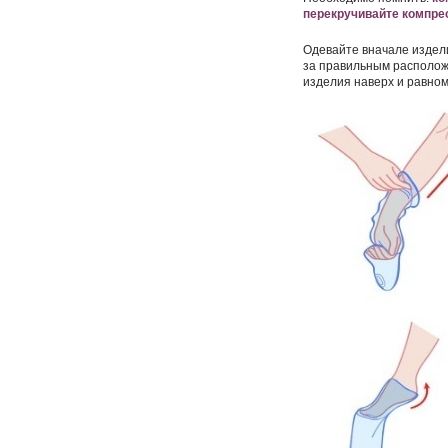
перекручивайте компрес
Одевайте вначале издели
за правильным располож
изделия наверх и равном