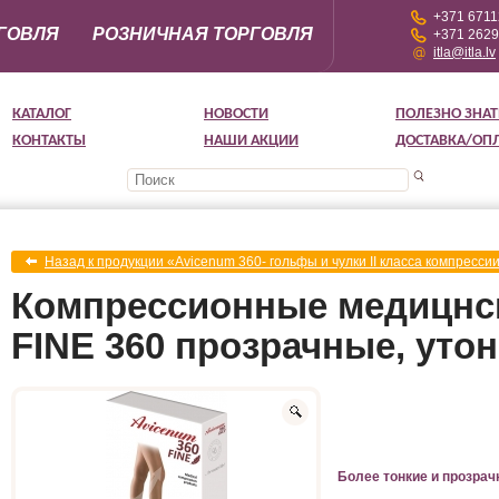
+371 671
ГОВЛЯ
РОЗНИЧНАЯ ТОРГОВЛЯ
+371 262
itla@itla.lv
КАТАЛОГ
НОВОСТИ
ПОЛЕЗНО ЗНАТ
КОНТАКТЫ
НАШИ АКЦИИ
ДОСТАВКА/ОП
Назад к продукции «Avicenum 360- гольфы и чулки II класса компресси
Компрессионные медицнс
FINE 360 прозрачные, утон
Более тонкие и прозрач