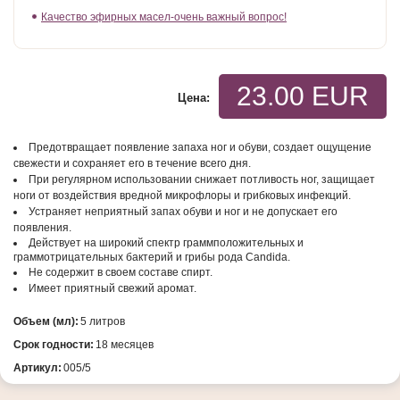
Качество эфирных масел-очень важный вопрос!
23.00 EUR
Цена:
Предотвращает появление запаха ног и обуви, создает ощущение
свежести и сохраняет его в течение всего дня.
При регулярном использовании снижает потливость ног, защищает
ноги от воздействия вредной микрофлоры и
грибковых инфекций.
Устраняет неприятный запах обуви и ног и не допускает его
появления.
Действует на широкий спектр граммположительных и
граммотрицательных бактерий и грибы рода Candida.
Не содержит в своем составе спирт.
Имеет приятный свежий аромат.
Объем (мл):
5 литров
Срок годности:
18 месяцев
Артикул:
005/5