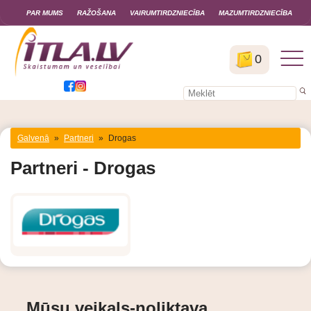
PAR MUMS
RAŽOŠANA
VAIRUMTIRDZNIECĪBA
MAZUMTIRDZNIECĪBA
0
Galvenā
»
Partneri
»
Drogas
Partneri - Drogas
Mūsu veikals-noliktava