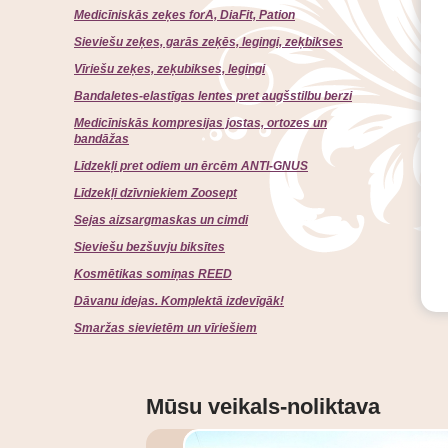
Medicīniskās zeķes forA, DiaFit, Pation
Sieviešu zeķes, garās zeķēs, legingi, zeķbikses
Vīriešu zeķes, zeķubikses, legingi
Bandaletes-elastīgas lentes pret augšstilbu berzi
Medicīniskās kompresijas jostas, ortozes un
bandāžas
Līdzekļi pret odiem un ērcēm ANTI-GNUS
Līdzekļi dzīvniekiem Zoosept
Sejas aizsargmaskas un cimdi
Sieviešu bezšuvju biksītes
Kosmētikas somiņas REED
Dāvanu idejas. Komplektā izdevīgāk!
Smaržas sievietēm un vīriešiem
Mūsu veikals-noliktava