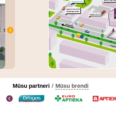
Mūsu partneri
/
Mūsu brendi