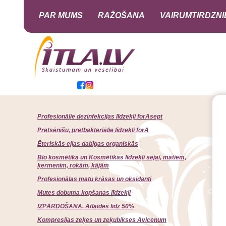
PAR MUMS
RAŽOŠANA
VAIRUMTIRDZNI
Profesionālie dezinfekcijas līdzekļi forAsept
Pretsēnīšu, pretbakteriālie līdzekļi forA
Ēteriskās eļļas dabīgas organiskās
Bio kosmētika un Kosmētikas līdzekļi sejai, matiem,
ķermenim, rokām, kājām
Profesionālas matu krāsas un oksidanti
Mutes dobuma kopšanas līdzekļi
IZPĀRDOŠANA. Atlaides līdz 50%
Kompresijas zeķes un zeķubikses Avicenum