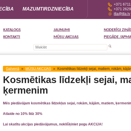
+371 671
ECĪBA
MAZUMTIRDZNIECĪBA
+371 262
itla@itla.lv
KATALOGS
JAUNUMI
NODERĪGI ZINĀ
KONTAKTI
MŪSU AKCIJAS
PIEGĀDE /APM
Galvenā
»
MŪSU AKCIJAS
»
Kosmētikas līdzekļi sejai, matiem, rokām, kāj
Kosmētikas līdzekļi sejai, m
ķermenim
Mēs piedāvājam kosmētikas līdzekļus sejai, rokām, kājām, matiem, ķermeni
Atlaide no 10% līdz 30%
Lai skatītu akcijas piedāvājumus, noklišķiniet pogu AKCIJA!