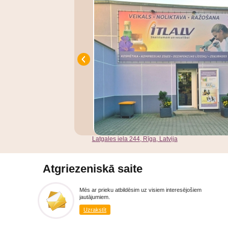
Latgales iela 244, Rīga, Latvija
Atgriezeniskā saite
Mēs ar prieku atbildēsim uz visiem interesējošiem
jautājumiem.
Uzrakstīt