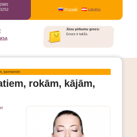
12985
93252
Русский
Latviešu
Jūsu pirkumu grozs:
T
Grozs ir tukšs.
AKSA
ām, ķermenim
atiem, rokām, kājām,
m!