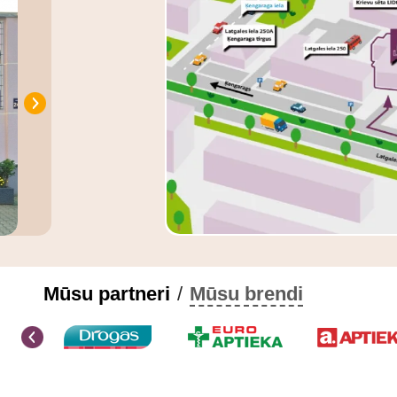
Mūsu partneri
/
Mūsu brendi