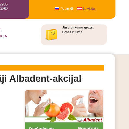
12985
93252
Русский
Latviešu
Jūsu pirkumu grozs:
T
Grozs ir tukšs.
AKSA
i Albadent-akcija!