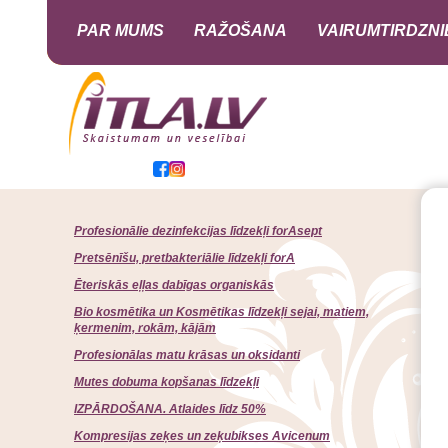
PAR MUMS
RAŽOŠANA
VAIRUMTIRDZNI
Profesionālie dezinfekcijas līdzekļi forAsept
Pretsēnīšu, pretbakteriālie līdzekļi forA
Ēteriskās eļļas dabīgas organiskās
Bio kosmētika un Kosmētikas līdzekļi sejai, matiem,
ķermenim, rokām, kājām
Profesionālas matu krāsas un oksidanti
Mutes dobuma kopšanas līdzekļi
IZPĀRDOŠANA. Atlaides līdz 50%
Kompresijas zeķes un zeķubikses Avicenum