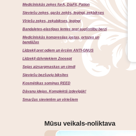
Medicīniskās zeķes forA, DiaFit, Pation
Sieviešu zeķes, garās zeķēs, legingi, zeķbikses
Vīriešu zeķes, zeķubikses, legingi
Bandaletes-elastīgas lentes pret augšstilbu berzi
Medicīniskās kompresijas jostas, ortozes un
bandāžas
Līdzekļi pret odiem un ērcēm ANTI-GNUS
Līdzekļi dzīvniekiem Zoosept
Sejas aizsargmaskas un cimdi
Sieviešu bezšuvju biksītes
Kosmētikas somiņas REED
Dāvanu idejas. Komplektā izdevīgāk!
Smaržas sievietēm un vīriešiem
Mūsu veikals-noliktava