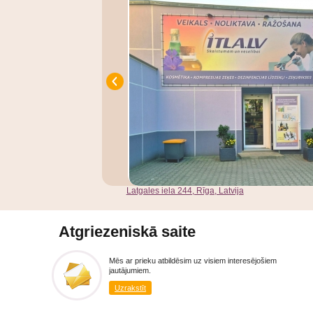
Latgales iela 244, Rīga, Latvija
Atgriezeniskā saite
Mēs ar prieku atbildēsim uz visiem interesējošiem
jautājumiem.
Uzrakstīt