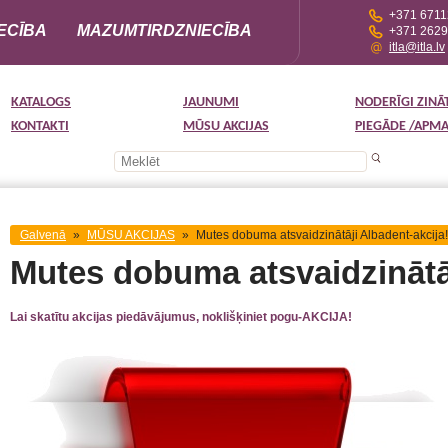
+371 671
ECĪBA
MAZUMTIRDZNIECĪBA
+371 262
itla@itla.lv
KATALOGS
JAUNUMI
NODERĪGI ZINĀ
KONTAKTI
MŪSU AKCIJAS
PIEGĀDE /APM
Galvenā
»
MŪSU AKCIJAS
»
Mutes dobuma atsvaidzinātāji Albadent-akcija!
Mutes dobuma atsvaidzinātāj
Lai skatītu akcijas piedāvājumus, noklišķiniet pogu-AKCIJA!