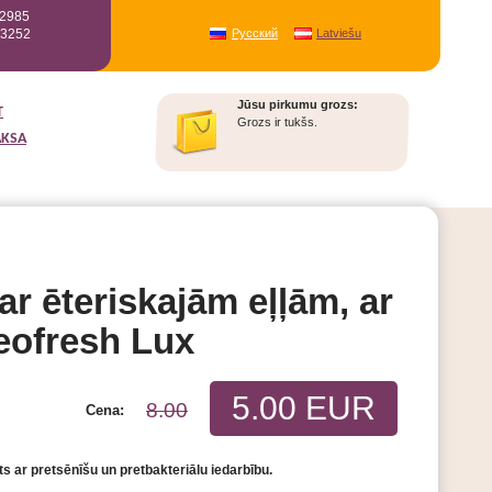
12985
93252
Русский
Latviešu
Jūsu pirkumu grozs:
T
Grozs ir tukšs.
AKSA
r ēteriskajām eļļām, ar
eofresh Lux
5.00 EUR
8.00
Cena:
 ar pretsēnīšu un pretbakteriālu iedarbību.