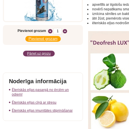
apveltīts ar ilgstošu ie
novērš nepatīkamu sm
iznīcina sēnītes un bakt
ātri žūst, piemērots vi
ēteriskās eļļas nodroši
Pievienot grozam
Pāriet uz grozu
Noderīga informācija
Ēteriskās eļļas pasargā no ērcēm un
odiem!
Ēteriskās eļļas cīņā ar stresu
Ēteriskās eļļas imunitātes stiprināšanai