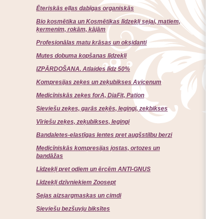
Ēteriskās eļļas dabīgas organiskās
Bio kosmētika un Kosmētikas līdzekļi sejai, matiem,
ķermenim, rokām, kājām
Profesionālas matu krāsas un oksidanti
Mutes dobuma kopšanas līdzekļi
IZPĀRDOŠANA. Atlaides līdz 50%
Kompresijas zeķes un zeķubikses Avicenum
Medicīniskās zeķes forA, DiaFit, Pation
Sieviešu zeķes, garās zeķēs, legingi, zeķbikses
Vīriešu zeķes, zeķubikses, legingi
Bandaletes-elastīgas lentes pret augšstilbu berzi
Medicīniskās kompresijas jostas, ortozes un
bandāžas
Līdzekļi pret odiem un ērcēm ANTI-GNUS
Līdzekļi dzīvniekiem Zoosept
Sejas aizsargmaskas un cimdi
Sieviešu bezšuvju biksītes