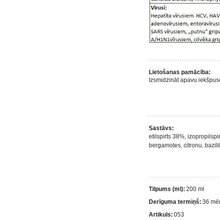
Lietošanas pamācība:
Izsmidzināt apavu iekšpus
Sastāvs:
etilspirts 38%, izopropilspi
bergamotes, citronu, bazili
Tilpums (ml):
200 ml
Derīguma termiņš:
36 mē
Artikuls:
053