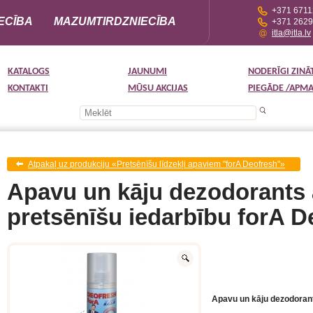
+371 671
ECĪBA
MAZUMTIRDZNIECĪBA
+371 262
itla@itla.lv
KATALOGS
JAUNUMI
NODERĪGI ZINĀ
KONTAKTI
MŪSU AKCIJAS
PIEGĀDE /APM
Atpakaļ uz produkciju «Pretsēnīšu līdzekļi apaviem "forA Deofresh"»
Apavu un kāju dezodorants a
pretsēnīšu iedarbību forA D
Apavu un kāju dezodorants