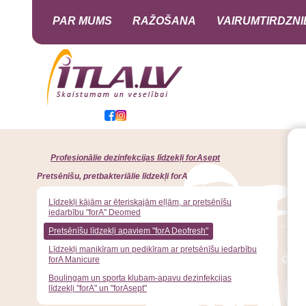
PAR MUMS
RAŽOŠANA
VAIRUMTIRDZNI
Profesionālie dezinfekcijas līdzekļi forAsept
Pretsēnīšu, pretbakteriālie līdzekļi forA
Līdzekļi kājām ar ēteriskajām eļļām, ar pretsēnīšu
iedarbību "forA" Deomed
Pretsēnīšu līdzekļi apaviem "forA Deofresh"
Līdzekļi manikīram un pedikīram ar pretsēnīšu iedarbību
forA Manicure
Boulingam un sporta klubam-apavu dezinfekcijas
līdzekļi "forA" un "forAsept"