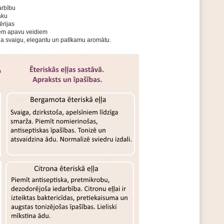
darbību
aku
ērijas
siem apavu veidiem
na svaigu, elegantu un patīkamu aromātu.