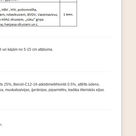
ē un kājām no 5-15 cm attāluma.
rts 25%, Benzil-C12-16-alkildimetilhlorīdi 0.5%, attīrīts ūdens,
ka, muskatsalvijas, ģerānijas, piparmētru, kadiķa ēteriskās eļļas.
n.