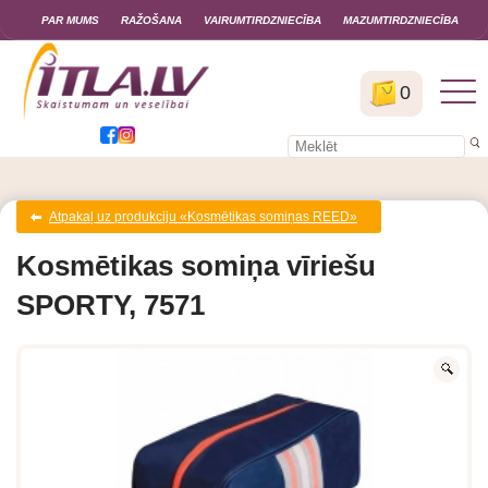
PAR MUMS
RAŽOŠANA
VAIRUMTIRDZNIECĪBA
MAZUMTIRDZNIECĪBA
0
Atpakaļ uz produkciju «Kosmētikas somiņas REED»
Kosmētikas somiņa vīriešu
SPORTY, 7571