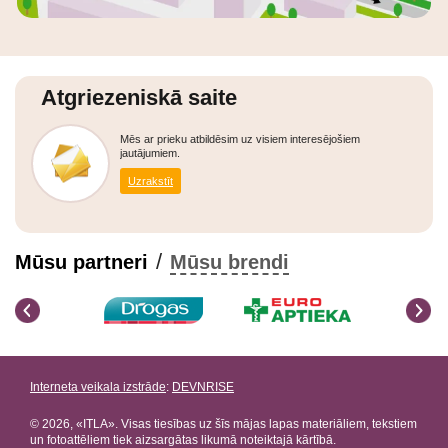
Atgriezeniskā saite
Mēs ar prieku atbildēsim uz visiem interesējošiem
jautājumiem.
Uzrakstīt
/
Mūsu partneri
Mūsu brendi
Interneta veikala izstrāde
:
DEVNRISE
© 2026, «ITLA». Visas tiesības uz šīs mājas lapas materiāliem, tekstiem
un fotoattēliem tiek aizsargātas likumā noteiktajā kārtībā.