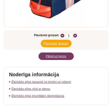
Pievienot grozam
Pāriet uz grozu
Noderīga informācija
Ēteriskās eļļas pasargā no ērcēm un odiem!
Ēteriskās eļļas cīņā ar stresu
Ēteriskās eļļas imunitātes stiprināšanai