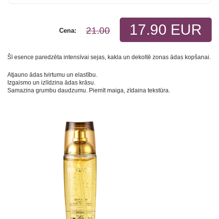
17.90 EUR
21.00
Cena:
Šī esence paredzēta intensīvai sejas, kakla un dekoltē zonas ādas kopšanai.
Atjauno ādas tvirtumu un elastību.
Izgaismo un izlīdzina ādas krāsu.
Samazina grumbu daudzumu. Piemīt maiga, zīdaina tekstūra.