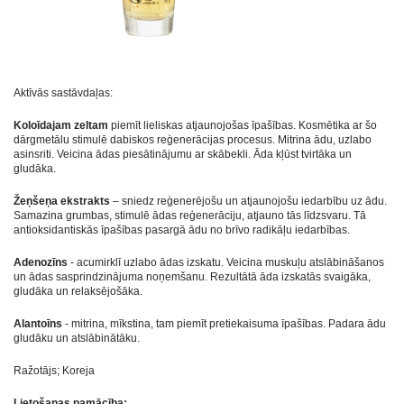
Aktīvās sastāvdaļas:
Koloīdajam zeltam
piemīt lieliskas atjaunojošas īpašības. Kosmētika ar šo
dārgmetālu stimulē dabiskos reģenerācijas procesus. Mitrina ādu, uzlabo
asinsriti. Veicina ādas piesātinājumu ar skābekli. Āda kļūst tvirtāka un
gludāka.
Žeņšeņa ekstrakts
– sniedz reģenerējošu un atjaunojošu iedarbību uz ādu.
Samazina grumbas, stimulē ādas reģenerāciju, atjauno tās līdzsvaru. Tā
antioksidantiskās īpašības pasargā ādu no brīvo radikāļu iedarbības.
Adenozīns
- acumirklī uzlabo ādas izskatu. Veicina muskuļu atslābināšanos
un ādas sasprindzinājuma noņemšanu. Rezultātā āda izskatās svaigāka,
gludāka un relaksējošāka.
Alantoīns
- mitrina, mīkstina, tam piemīt pretiekaisuma īpašības. Padara ādu
gludāku un atslābinātāku.
Ražotājs; Koreja
Lietošanas pamācība: