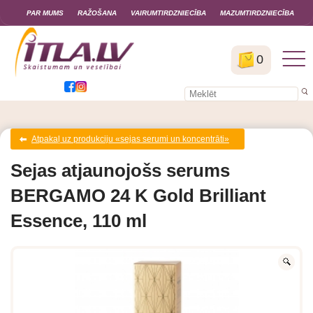
PAR MUMS
RAŽOŠANA
VAIRUMTIRDZNIECĪBA
MAZUMTIRDZNIECĪBA
0
Atpakaļ uz produkciju «sejas serumi un koncentrāti»
Sejas atjaunojošs serums
BERGAMO 24 K Gold Brilliant
Essence, 110 ml