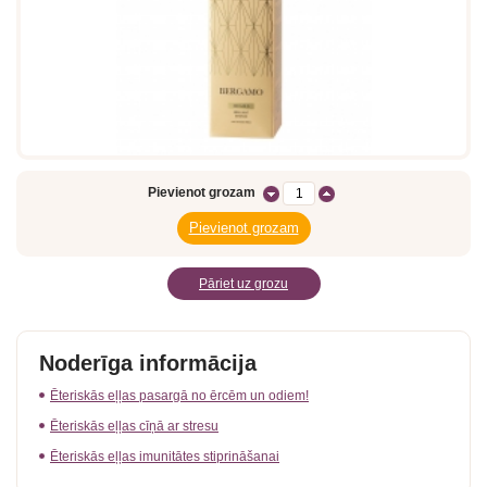
Pievienot grozam
Pāriet uz grozu
Noderīga informācija
Ēteriskās eļļas pasargā no ērcēm un odiem!
Ēteriskās eļļas cīņā ar stresu
Ēteriskās eļļas imunitātes stiprināšanai