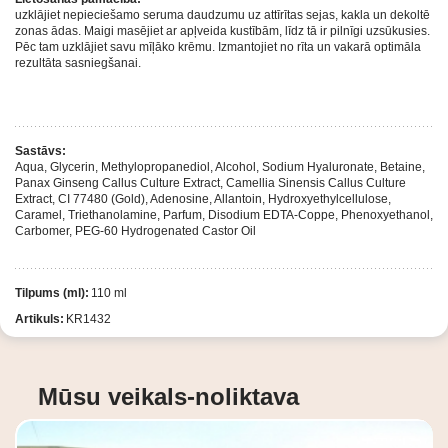
uzklājiet nepieciešamo seruma daudzumu uz attīrītas sejas, kakla un dekoltē
zonas ādas. Maigi masējiet ar apļveida kustībām, līdz tā ir pilnīgi uzsūkusies.
Pēc tam uzklājiet savu mīļāko krēmu. Izmantojiet no rīta un vakarā optimāla
rezultāta sasniegšanai.
Sastāvs:
Aqua, Glycerin, Methylopropanediol, Alcohol, Sodium Hyaluronate, Betaine,
Panax Ginseng Callus Culture Extract, Camellia Sinensis Callus Culture
Extract, CI 77480 (Gold), Adenosine, Allantoin, Hydroxyethylcellulose,
Caramel, Triethanolamine, Parfum, Disodium EDTA-Coppe, Phenoxyethanol,
Carbomer, PEG-60 Hydrogenated Castor Oil
Tilpums (ml):
110 ml
Artikuls:
KR1432
Mūsu veikals-noliktava