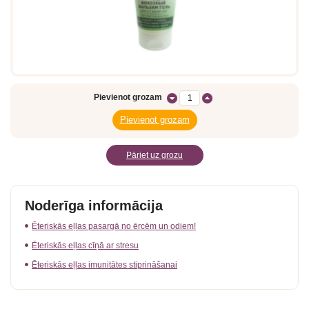
Pievienot grozam
Pāriet uz grozu
Noderīga informācija
Ēteriskās eļļas pasargā no ērcēm un odiem!
Ēteriskās eļļas cīņā ar stresu
Ēteriskās eļļas imunitātes stiprināšanai