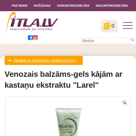
PAR MUMS
RAŽOŠANA
VAIRUMTIRDZNIECĪBA
MAZUMTIRDZNIECĪBA
0
Atpakaļ uz produkciju «Krēmi vēnām»
Venozais balzāms-gels kājām ar
kastaņu ekstraktu "Larel"