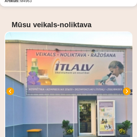
Artikuls:
М4963
Mūsu veikals-noliktava