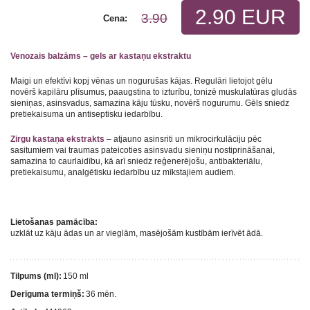
2.90 EUR
3.90
Cena:
Venozais balzāms – gels ar kastaņu ekstraktu
Maigi un efektīvi kopj vēnas un nogurušas kājas. Regulāri lietojot gēlu
novērš kapilāru plīsumus, paaugstina to izturību, tonizē muskulatūras gludās
sieniņas, asinsvadus, samazina kāju tūsku, novērš nogurumu. Gēls sniedz
pretiekaisuma un antiseptisku iedarbību.
Zirgu kastaņa ekstrakts
– atjauno asinsriti un mikrocirkulāciju pēc
sasitumiem vai traumas pateicoties asinsvadu sieniņu nostiprināšanai,
samazina to caurlaidību, kā arī sniedz reģenerējošu, antibakteriālu,
pretiekaisumu, analgētisku iedarbību uz mīkstajiem audiem.
Lietošanas pamācība:
uzklāt uz kāju ādas un ar vieglām, masējošām kustībām ierīvēt ādā.
Tilpums (ml):
150 ml
Derīguma termiņš:
36 mēn.