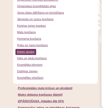
Organiskas kosmētiskās eļļas
Sejas ādas attīrīšana un tonizēšana
Skropstu un uzacu kopšana
Korejas sejas maskas
Matu kopšana
Ķermeņa kopšana
Roku un nagu kopšana
Krēmi vēnām
Kāju un pēdu kopšana
Kosmētika bērniem
Dabīgas ziepes
Kosmētika vīriešiem
Profesionālas matu krāsas un oksidanti
Mutes dobuma kopšanas līdzekļi
IZPĀRDOŠANA. Atlaides līdz 50%
Kompresijas zeķes un zeķubikses Avicenum