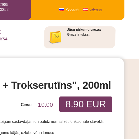
12985
93252
Русский
Latviešu
Jūsu pirkumu grozs:
T
Grozs ir tukšs.
AKSA
 + Trokserutīns", 200ml
8.90 EUR
10.00
Cena:
dabīgām sastāvdaļām un palīdz normalizēt funkcionālo stāvokli.
umu kājās, uzlabo vēnu tonusu.