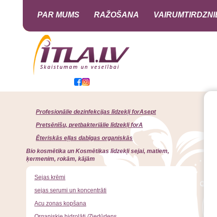
PAR MUMS
RAŽOŠANA
VAIRUMTIRDZNI
Profesionālie dezinfekcijas līdzekļi forAsept
Pretsēnīšu, pretbakteriālie līdzekļi forA
Ēteriskās eļļas dabīgas organiskās
Bio kosmētika un Kosmētikas līdzekļi sejai, matiem,
ķermenim, rokām, kājām
Sejas krēmi
sejas serumi un koncentrāti
Acu zonas kopšana
Organiskie hidrolāti /Ziedūdens