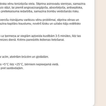
biska vēnu tonizējoša viela. Stiprina asinsvadu sieniņas, samazina
zo stāzi, tai piemīt angioaizsargājoša, absorbējoša, antiseptiska,
n pretiekaisuma iedarbība, samazina trombu veidošanās risku.
verošu risinājumu varikozu vēnu problēmai, stiprina vēnas un
zina kapilāru trauslumu, novērš tūsku un uzlabo kāju estētisko
 uz ķermeņa ar vieglām apļveida kustībām 3-5 minūtes, līdz tas
 reizes dienā. Krēms paredzēts ikdienas lietošanai.
 ar acīm, atvērtām brūcēm un gļotādām.
o +5°C līdz +25°C, bērniem nepieejamā vietā.
 pret sastāvdaļām.