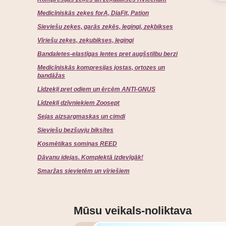
Medicīniskās zeķes forA, DiaFit, Pation
Sieviešu zeķes, garās zeķēs, legingi, zeķbikses
Vīriešu zeķes, zeķubikses, legingi
Bandaletes-elastīgas lentes pret augšstilbu berzi
Medicīniskās kompresijas jostas, ortozes un
bandāžas
Līdzekļi pret odiem un ērcēm ANTI-GNUS
Līdzekļi dzīvniekiem Zoosept
Sejas aizsargmaskas un cimdi
Sieviešu bezšuvju biksītes
Kosmētikas somiņas REED
Dāvanu idejas. Komplektā izdevīgāk!
Smaržas sievietēm un vīriešiem
Mūsu veikals-noliktava