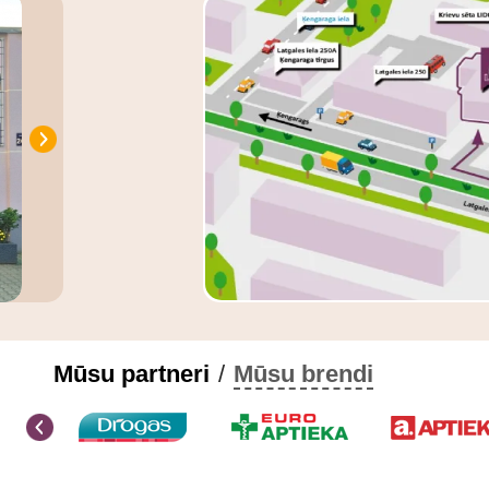
Mūsu partneri
/
Mūsu brendi