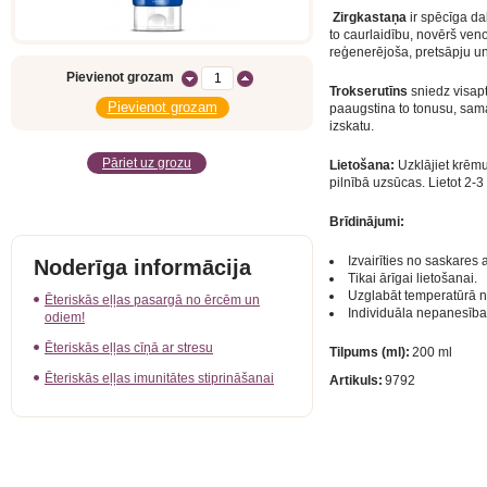
Zirgkastaņa
ir spēcīga da
to caurlaidību, novērš veno
reģenerējoša, pretsāpju u
Pievienot grozam
Trokserutīns
sniedz visapt
paaugstina to tonusu, sama
izskatu.
Pāriet uz grozu
Lietošana:
Uzklājiet krēmu
pilnībā uzsūcas. Lietot 2-3
Brīdinājumi:
Izvairīties no saskares
Noderīga informācija
Tikai ārīgai lietošanai.
Uzglabāt temperatūrā n
Ēteriskās eļļas pasargā no ērcēm un
Individuāla nepanesība
odiem!
Ēteriskās eļļas cīņā ar stresu
Tilpums (ml):
200 ml
Ēteriskās eļļas imunitātes stiprināšanai
Artikuls:
9792