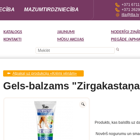
+371 671
ECĪBA
MAZUMTIRDZNIECĪBA
+371 262
itla@itla.lv
KATALOGS
JAUNUMI
NODERĪGI ZINĀ
KONTAKTI
MŪSU AKCIJAS
PIEGĀDE /APM
Atpakaļ uz produkciju «Krēmi vēnām»
Gels-balzams "Zirgakastaņa
Produkts, kas balstīts uz 
Novērš nogurumu un smag