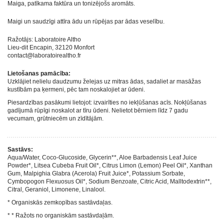
Maiga, patīkama faktūra un tonizējošs aromāts.
Maigi un saudzīgi attīra ādu un rūpējas par ādas veselību.
Ražotājs: Laboratoire Altho
Lieu-dit Encapin, 32120 Monfort
contact@laboratoirealtho.fr
Lietošanas pamācība:
Uzklājiet nelielu daudzumu želejas uz mitras ādas, sadaliet ar masāžas
kustībām pa ķermeni, pēc tam noskalojiet ar ūdeni.
Piesardzības pasākumi lietojot: izvairīties no iekļūšanas acīs. Nokļūšanas
gadījumā rūpīgi noskalot ar tīru ūdeni. Nelietot bērniem līdz 7 gadu
vecumam, grūtniecēm un zīdītājām.
Sastāvs:
Aqua/Water, Coco-Glucoside, Glycerin**, Aloe Barbadensis Leaf Juice
Powder*, Litsea Cubeba Fruit Oil*, Citrus Limon (Lemon) Peel Oil*, Xanthan
Gum, Malpighia Glabra (Acerola) Fruit Juice*, Potassium Sorbate,
Cymbopogon Flexuosus Oil*, Sodium Benzoate, Citric Acid, Malltodextrin**,
Citral, Geraniol, Limonene, Linalool.
* Organiskās zemkopības sastāvdaļas.
* * Ražots no organiskām sastāvdaļām.