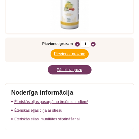
Pievienot grozam
Pāriet uz grozu
Noderīga informācija
Ēteriskās eļļas pasargā no ērcēm un odiem!
Ēteriskās eļļas cīņā ar stresu
Ēteriskās eļļas imunitātes stiprināšanai