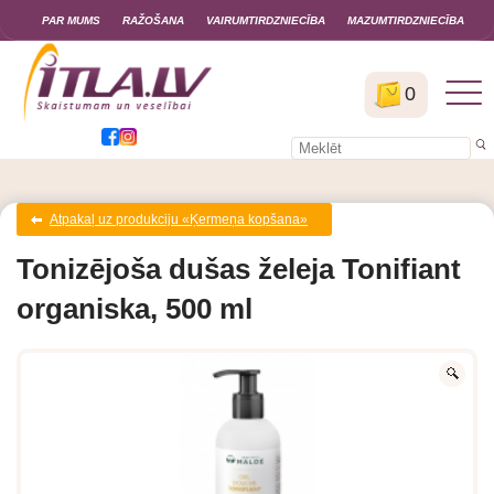
PAR MUMS
RAŽOŠANA
VAIRUMTIRDZNIECĪBA
MAZUMTIRDZNIECĪBA
0
Atpakaļ uz produkciju «Ķermeņa kopšana»
Tonizējoša dušas želeja Tonifiant
organiska, 500 ml