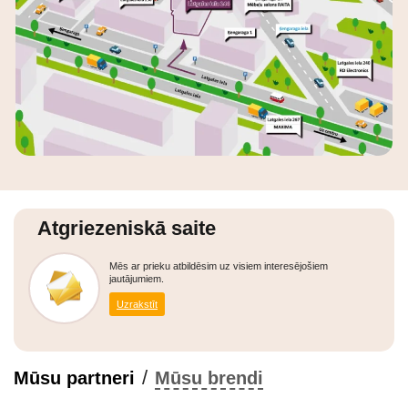
Atgriezeniskā saite
Mēs ar prieku atbildēsim uz visiem interesējošiem
jautājumiem.
Uzrakstīt
/
Mūsu partneri
Mūsu brendi