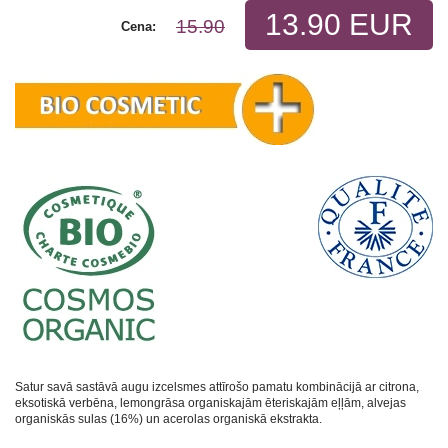
13.90 EUR
15.90
Cena:
Satur savā sastāvā augu izcelsmes attīrošo pamatu kombinācijā ar citrona,
eksotiskā verbēna, lemongrāsa organiskajām ēteriskajām eļļām, alvejas
organiskās sulas (16%) un acerolas organiskā ekstrakta.