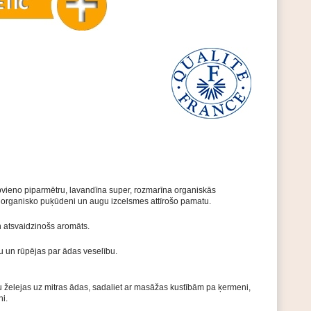
pvieno piparmētru, lavandīna super, rozmarīna organiskās
u organisko puķūdeni un augu izcelsmes attīrošo pamatu.
n atsvaidzinošs aromāts.
du un rūpējas par ādas veselību.
 želejas uz mitras ādas, sadaliet ar masāžas kustībām pa ķermeni,
ni.