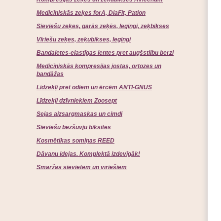
Medicīniskās zeķes forA, DiaFit, Pation
Sieviešu zeķes, garās zeķēs, legingi, zeķbikses
Vīriešu zeķes, zeķubikses, legingi
Bandaletes-elastīgas lentes pret augšstilbu berzi
Medicīniskās kompresijas jostas, ortozes un
bandāžas
Līdzekļi pret odiem un ērcēm ANTI-GNUS
Līdzekļi dzīvniekiem Zoosept
Sejas aizsargmaskas un cimdi
Sieviešu bezšuvju biksītes
Kosmētikas somiņas REED
Dāvanu idejas. Komplektā izdevīgāk!
Smaržas sievietēm un vīriešiem