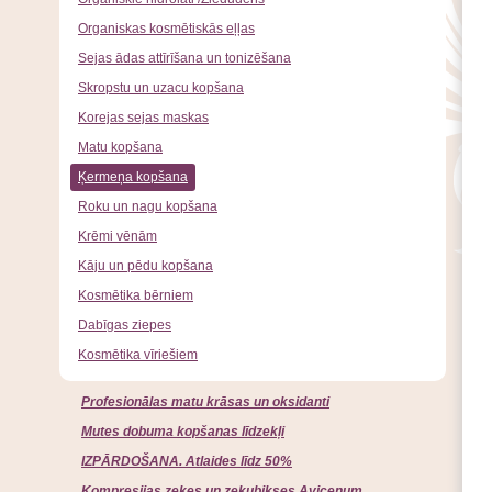
Organiskas kosmētiskās eļļas
Sejas ādas attīrīšana un tonizēšana
Skropstu un uzacu kopšana
Korejas sejas maskas
Matu kopšana
Ķermeņa kopšana
Roku un nagu kopšana
Krēmi vēnām
Kāju un pēdu kopšana
Kosmētika bērniem
Dabīgas ziepes
Kosmētika vīriešiem
Profesionālas matu krāsas un oksidanti
Mutes dobuma kopšanas līdzekļi
IZPĀRDOŠANA. Atlaides līdz 50%
Kompresijas zeķes un zeķubikses Avicenum