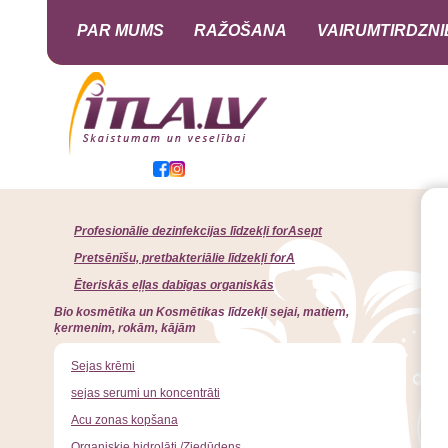
PAR MUMS
RAŽOŠANA
VAIRUMTIRDZNI
Profesionālie dezinfekcijas līdzekļi forAsept
Pretsēnīšu, pretbakteriālie līdzekļi forA
Ēteriskās eļļas dabīgas organiskās
Bio kosmētika un Kosmētikas līdzekļi sejai, matiem,
ķermenim, rokām, kājām
Sejas krēmi
sejas serumi un koncentrāti
Acu zonas kopšana
Organiskie hidrolāti /Ziedūdens