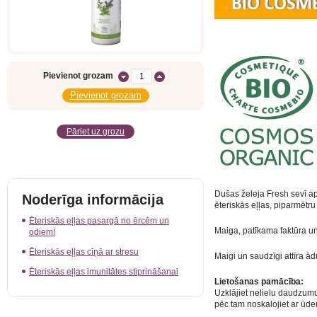
Pievienot grozam
Pāriet uz grozu
Dušas želeja Fresh sevī a
Noderīga informācija
ēteriskās eļļas, piparmētr
Ēteriskās eļļas pasargā no ērcēm un
Maiga, patīkama faktūra u
odiem!
Ēteriskās eļļas cīņā ar stresu
Maigi un saudzīgi attīra ā
Ēteriskās eļļas imunitātes stiprināšanai
Lietošanas pamācība:
Uzklājiet nelielu daudzumu
pēc tam noskalojiet ar ūde