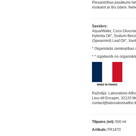
Piesardzības pasākumi liet
noskalot ar tīru ūdeni. Ne
Sastāvs:
Aqua/Water, Coco-Glucosid
Hybrida Oil*, Sodium Benzo
(Spearmint) Leaf Oil*, Xan
* Organiskās zemkopības 
* * izgatavots no organis
Ražotājs: Laboratoire Alth
Lieu-dit Encapin, 32120 M
contact@laboratoirealtho.f
Tilpums (ml):
500 ml
Artikuls:
FR1870