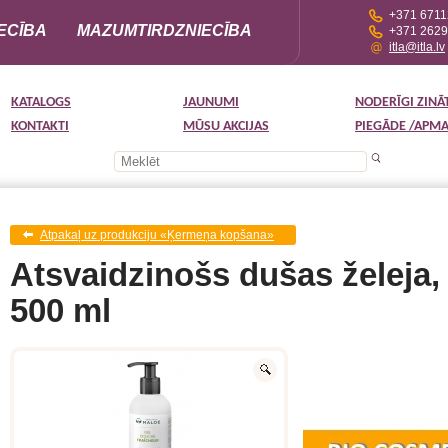
+371 671
ECĪBA
MAZUMTIRDZNIECĪBA
+371 262
itla@itla.lv
KATALOGS
JAUNUMI
NODERĪGI ZINĀ
KONTAKTI
MŪSU AKCIJAS
PIEGĀDE /APM
Atpakaļ uz produkciju «Ķermeņa kopšana»
Atsvaidzinošs dušas želeja,
500 ml