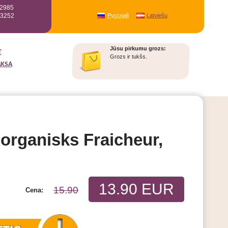
12985
93252
Русский
Latviešu
Jūsu pirkumu grozs:
T
Grozs ir tukšs.
AKSA
 organisks Fraicheur,
13.90 EUR
15.90
Cena: