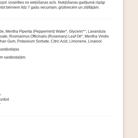
ojot: izvairīties no iekļūšanas acīs. Nokļūšanas gadījumā rūpīgi
lietot bērniem līdz 7 gadu vecumam, grūtniecēm un zīdītājām.
e, Mentha Piperita (Peppermint) Water*, Glycerin**, Lavandula
ate, Rosmarinus Officinalis (Rosemary) Leaf Oil*, Mentha Viridis
than Gum, Potassium Sorbate, Citric Acid, Limonene, Linalool.
sastāvdaļas.
kām sastāvdaļām.
o
onfort
r