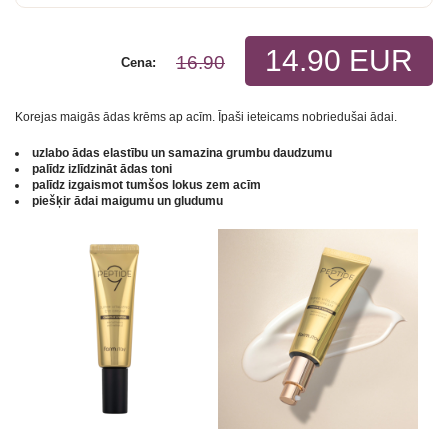
14.90 EUR
16.90
Cena:
Korejas maigās ādas krēms ap acīm. Īpaši ieteicams nobriedušai ādai.
uzlabo ādas elastību un samazina grumbu daudzumu
palīdz izlīdzināt ādas toni
palīdz izgaismot tumšos lokus zem acīm
piešķir ādai maigumu un gludumu