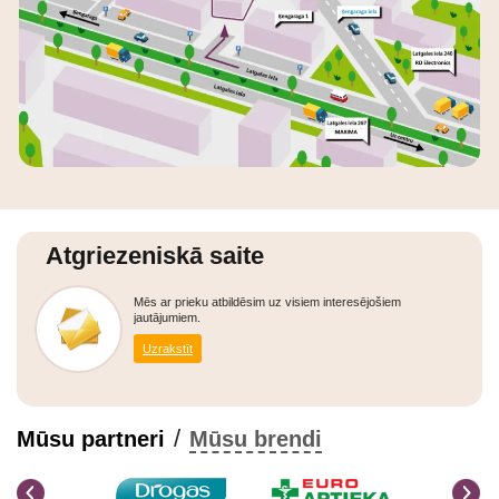
Atgriezeniskā saite
Mēs ar prieku atbildēsim uz visiem interesējošiem
jautājumiem.
Uzrakstīt
/
Mūsu partneri
Mūsu brendi