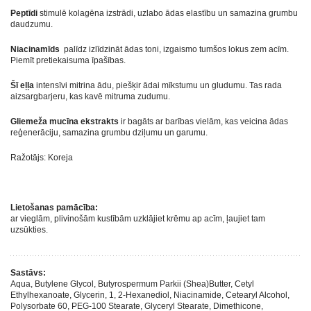
Peptīdi
stimulē kolagēna izstrādi, uzlabo ādas elastību un samazina grumbu
daudzumu.
Niacinamīds
palīdz izlīdzināt ādas toni, izgaismo tumšos lokus zem acīm.
Piemīt pretiekaisuma īpašības.
Šī eļļa
intensīvi mitrina ādu, piešķir ādai mīkstumu un gludumu. Tas rada
aizsargbarjeru, kas kavē mitruma zudumu.
Gliemeža mucīna ekstrakts
ir bagāts ar barības vielām, kas veicina ādas
reģenerāciju, samazina grumbu dziļumu un garumu.
Ražotājs: Koreja
Lietošanas pamācība:
ar vieglām, plivinošām kustībām uzklājiet krēmu ap acīm, ļaujiet tam
uzsūkties.
Sastāvs:
Aqua, Butylene Glycol, Butyrospermum Parkii (Shea)Butter, Cetyl
Ethylhexanoate, Glycerin, 1, 2-Hexanediol, Niacinamide, Cetearyl Alcohol,
Polysorbate 60, PEG-100 Stearate, Glyceryl Stearate, Dimethicone,