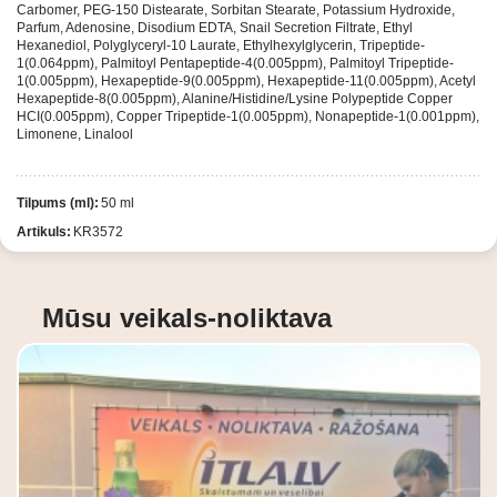
Carbomer, PEG-150 Distearate, Sorbitan Stearate, Potassium Hydroxide,
Parfum, Adenosine, Disodium EDTA, Snail Secretion Filtrate, Ethyl
Hexanediol, Polyglyceryl-10 Laurate, Ethylhexylglycerin, Tripeptide-
1(0.064ppm), Palmitoyl Pentapeptide-4(0.005ppm), Palmitoyl Tripeptide-
1(0.005ppm), Hexapeptide-9(0.005ppm), Hexapeptide-11(0.005ppm), Acetyl
Hexapeptide-8(0.005ppm), Alanine/Histidine/Lysine Polypeptide Copper
HCI(0.005ppm), Copper Tripeptide-1(0.005ppm), Nonapeptide-1(0.001ppm),
Limonene, Linalool
Tilpums (ml):
50 ml
Artikuls:
KR3572
Mūsu veikals-noliktava