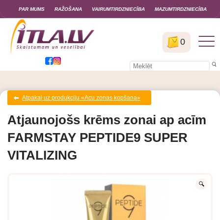
PAR MUMS
RAŽOŠANA
VAIRUMTIRDZNIECĪBA
MAZUMTIRDZNIECĪBA
0
Atpakaļ uz produkciju «Acu zonas kopšana»
Atjaunojošs krēms zonai ap acīm
FARMSTAY PEPTIDE9 SUPER
VITALIZING