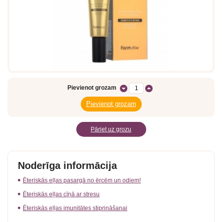
Pievienot grozam
Pāriet uz grozu
Noderīga informācija
Ēteriskās eļļas pasargā no ērcēm un odiem!
Ēteriskās eļļas cīņā ar stresu
Ēteriskās eļļas imunitātes stiprināšanai