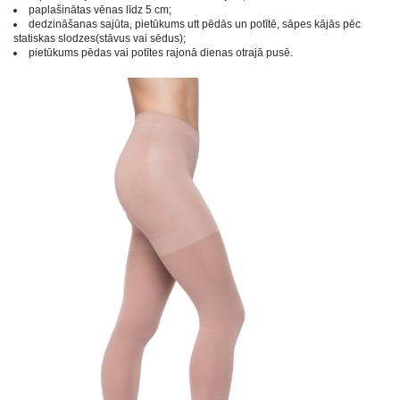
paplašinātas vēnas līdz 5 cm;
dedzināšanas sajūta, pietūkums utt pēdās un potītē, sāpes kājās pēc
statiskas slodzes(stāvus vai sēdus);
pietūkums pēdas vai potītes rajonā dienas otrajā pusē.