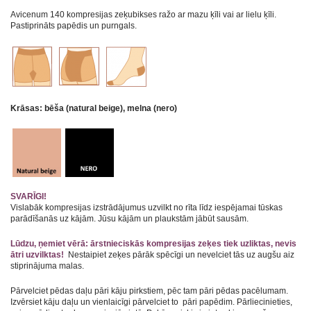
Avicenum 140 kompresijas zeķubikses ražo ar mazu ķīli vai ar lielu ķīli.
Pastiprināts papēdis un purngals.
Krāsas: bēša (natural beige), melna (nero)
SVARĪGI!
Vislabāk kompresijas izstrādājumus uzvilkt no rīta līdz iespējamai tūskas
parādīšanās uz kājām. Jūsu kājām un plaukstām jābūt sausām.
Lūdzu, ņemiet vērā: ārstnieciskās kompresijas zeķes tiek uzliktas, nevis
ātri uzvilktas!
Nestaipiet zeķes pārāk spēcīgi un nevelciet tās uz augšu aiz
stiprinājuma malas.
Pārvelciet pēdas daļu pāri kāju pirkstiem, pēc tam pāri pēdas pacēlumam.
Izvērsiet kāju daļu un vienlaicīgi pārvelciet to pāri papēdim. Pārliecinieties,