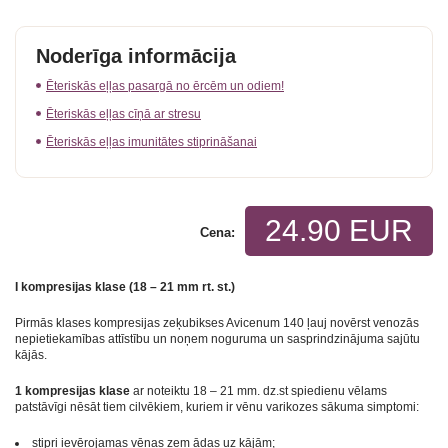
Noderīga informācija
Ēteriskās eļļas pasargā no ērcēm un odiem!
Ēteriskās eļļas cīņā ar stresu
Ēteriskās eļļas imunitātes stiprināšanai
24.90 EUR
Cena:
I kompresijas klase (18 – 21 mm rt. st.)
Pirmās klases kompresijas zeķubikses
Avicenum 140 ļauj novērst venozās
nepietiekamības attīstību un noņem noguruma un sasprindzinājuma sajūtu
kājās.
1 kompresijas klase
ar noteiktu 18 – 21 mm. dz.st spiedienu vēlams
patstāvīgi nēsāt tiem cilvēkiem, kuriem ir vēnu varikozes sākuma simptomi:
stipri ievērojamas vēnas zem ādas uz kājām;