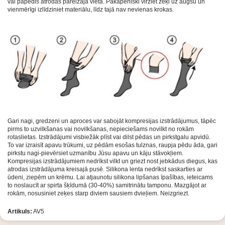
vai papēdis atrodas pareizajā vietā. Pakāpeniski virziet zeķi uz augšu un
vienmērīgi izlīdziniet materiālu, līdz tajā nav nevienas krokas.
Gari nagi, gredzeni un aproces var sabojāt kompresijas izstrādājumus, tāpēc
pirms to uzvilkšanas vai novilkšanas, nepieciešams novilkt no rokām
rotaslietas. Izstrādājumi visbiežāk plīst vai dilst pēdas un pirkstgalu apvidū.
To var izraisīt apavu trūkumi, uz pēdām esošas tulznas, raupja pēdu āda, gari
pirkstu nagi-pievērsiet uzmanību Jūsu apavu un kāju stāvokļiem.
Kompresijas izstrādājumiem nedrīkst vilkt un griezt nost jebkādus diegus, kas
atrodas izstrādājuma kreisajā pusē. Silikona lenta nedrīkst saskarties ar
ūdeni, ziepēm un krēmu. Lai atjaunotu silikona lipšanas īpašības, ieteicams
to noslaucīt ar spirta šķīdumā (30-40%) samitrinātu tamponu. Mazgājot ar
rokām, nosusiniet zeķes starp diviem sausiem dvieļiem. Neizgriezt.
Artikuls:
AV5