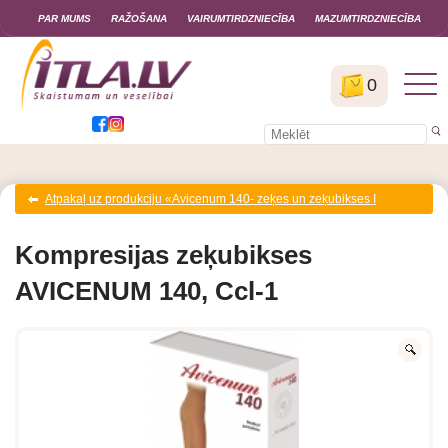
PAR MUMS
RAŽOŠANA
VAIRUMTIRDZNIECĪBA
MAZUMTIRDZNIECĪBA
0
Atpakaļ uz produkciju «Avicenum 140- zeķes un zeķubikses I
kompresijas klase (18-21 mm Hg)»
Kompresijas zeķubikses
AVICENUM 140, Ccl-1