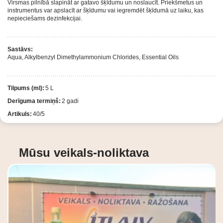
Virsmas pilnībā slapināt ar gatavo šķīdumu un noslaucīt. Priekšmetus un
instrumentus var apslacīt ar šķīdumu vai iegremdēt šķīdumā uz laiku, kas
nepieciešams dezinfekcijai.
Sastāvs:
Aqua, Alkylbenzyl Dimethylammonium Chlorides, Essential Oils
Tilpums (ml):
5 L
Derīguma termiņš:
2 gadi
Artikuls:
40/5
Mūsu veikals-noliktava