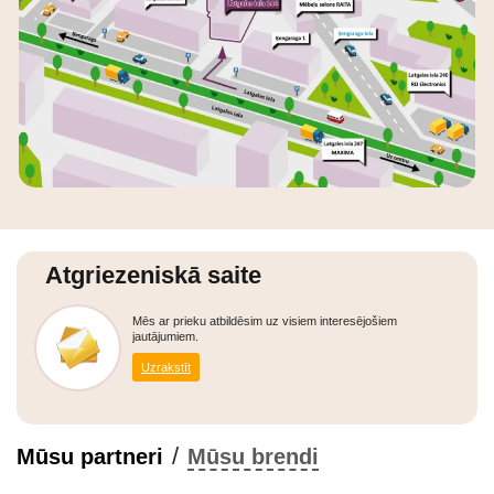
Atgriezeniskā saite
Mēs ar prieku atbildēsim uz visiem interesējošiem
jautājumiem.
Uzrakstīt
/
Mūsu partneri
Mūsu brendi