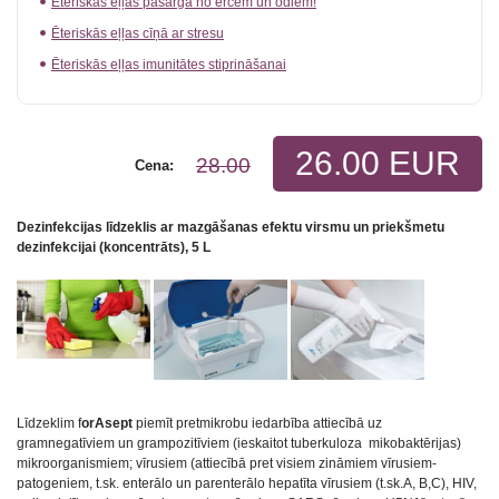
Ēteriskās eļļas pasargā no ērcēm un odiem!
Ēteriskās eļļas cīņā ar stresu
Ēteriskās eļļas imunitātes stiprināšanai
26.00 EUR
28.00
Cena:
Dezinfekcijas līdzeklis ar mazgāšanas efektu virsmu un priekšmetu
dezinfekcijai (koncentrāts), 5 L
Līdzeklim f
orAsept
piemīt pretmikrobu iedarbība attiecībā uz
gramnegatīviem un grampozitīviem (ieskaitot tuberkuloza mikobaktērijas)
mikroorganismiem; vīrusiem (attiecībā pret visiem zināmiem vīrusiem-
patogeniem, t.sk. enterālo un parenterālo hepatīta vīrusiem (t.sk.A, B,C), HIV,