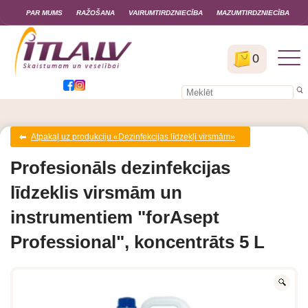
PAR MUMS
RAŽOŠANA
VAIRUMTIRDZNIECĪBA
MAZUMTIRDZNIECĪBA
0
Atpakaļ uz produkciju «Dezinfekcijas līdzekļi virsmām»
Profesionāls dezinfekcijas
līdzeklis virsmām un
instrumentiem "forAsept
Professional", koncentrāts 5 L