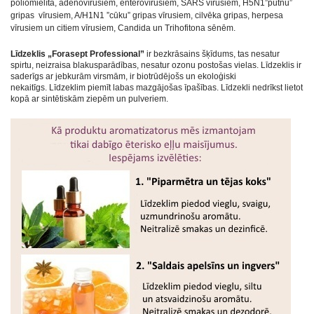
poliomielīta, adenovīrusiem, enterovīrusiem, SARS vīrusiem, H5N1”putnu”
gripas vīrusiem, A/H1N1 ”cūku” gripas vīrusiem, cilvēka gripas, herpesa
vīrusiem un citiem vīrusiem, Candida un Trihofitona sēnēm.
Līdzeklis „Forasept Professional”
ir bezkrāsains šķīdums, tas nesatur
spirtu, neizraisa blakusparādības, nesatur ozonu postošas vielas. Līdzeklis ir
saderīgs ar jebkurām virsmām, ir biotrūdējošs un ekoloģiski
nekaitīgs. Līdzeklim piemīt labas mazgājošas īpašības. Līdzekli nedrīkst lietot
kopā ar sintētiskām ziepēm un pulveriem.