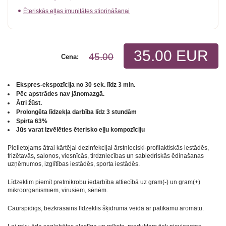
Ēteriskās eļļas imunitātes stiprināšanai
35.00 EUR
45.00
Cena:
Ekspres-ekspozīcija no 30 sek. līdz 3 min.
Pēc apstrādes nav jānomazgā.
Ātri žūst.
Prolongēta līdzekļa darbība līdz 3 stundām
Spirta 63%
Jūs varat izvēlēties ēterisko eļļu kompozīciju
Pielietojams ātrai kārtējai dezinfekcijai ārstnieciski-profilaktiskās iestādēs,
frizētavās, salonos, viesnīcās, tirdzniecības un sabiedriskās ēdinašanas
uzņēmumos, izglītības iestādēs, sporta iestādēs.
Līdzeklim piemīt pretmikrobu iedarbība attiecībā uz gram(-) un gram(+)
mikroorganismiem, vīrusiem, sēnēm.
Caurspīdīgs, bezkrāsains līdzeklis šķidruma veidā ar patīkamu aromātu.