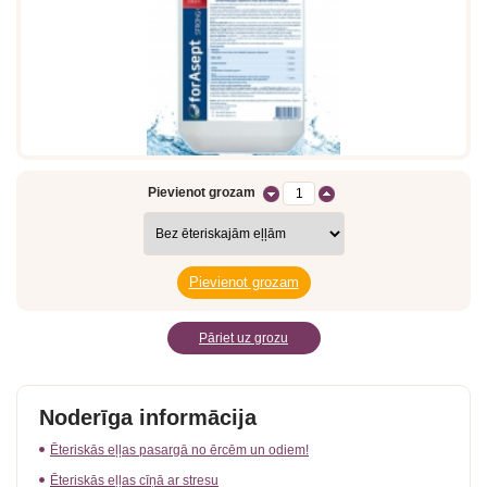
Pievienot grozam
Pāriet uz grozu
Noderīga informācija
Ēteriskās eļļas pasargā no ērcēm un odiem!
Ēteriskās eļļas cīņā ar stresu