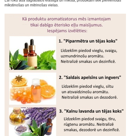
Lai roku āda saglabātos elastīga un mīksta, produktam tiek pievienotas
mīkstinošas un mitrinošas vielas.