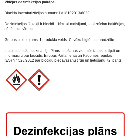
Vidējas dezinfekcijas pakāpe
Biocīda inventarizācijas numurs: LV18102013/6023
Dezinfekcijas līdzekļi ir biocīdi – ķīmiski maisījumi, kas iznīcina baktērijas,
sēnītes un vīrusus.
Grupas pielietojums: 1.produkta veids -Cilvēku higiēnai paredzētie
Lietojiet biocīdus uzmanīgi! Pirms lietošanas vienmēr izlasiet etiķeti un
informāciju par biocīdu.
Eiropas Parlamenta un Padomes regulas
(ES) Nr. 528/2012 par biocīdu piedāvāšanu tirgū un lietošanu 72. pants.