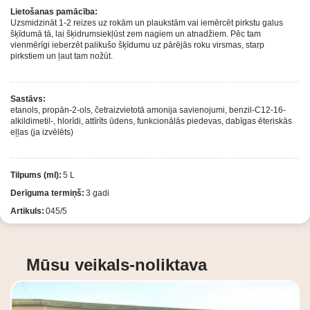
Lietošanas pamācība:
Uzsmidzināt 1-2 reizes uz rokām un plaukstām vai iemērcēt pirkstu galus
šķīdumā tā, lai šķidrumsiekļūst zem nagiem un atnadžiem. Pēc tam
vienmērīgi ieberzēt palikušo šķīdumu uz pārējās roku virsmas, starp
pirkstiem un ļaut tam nožūt.
Sastāvs:
etanols, propān-2-ols, četraizvietotā amonija savienojumi, benzil-C12-16-
alkildimetil-, hlorīdi, attīrīts ūdens, funkcionālās piedevas, dabīgas ēteriskās
eļļas (ja izvēlēts)
Tilpums (ml):
5 L
Derīguma termiņš:
3 gadi
Artikuls:
045/5
Mūsu veikals-noliktava