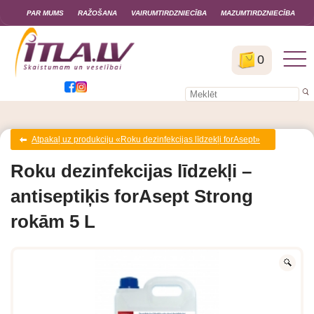
PAR MUMS
RAŽOŠANA
VAIRUMTIRDZNIECĪBA
MAZUMTIRDZNIECĪBA
0
Atpakaļ uz produkciju «Roku dezinfekcijas līdzekļi forAsept»
Roku dezinfekcijas līdzekļi –
antiseptiķis forAsept Strong
rokām 5 L