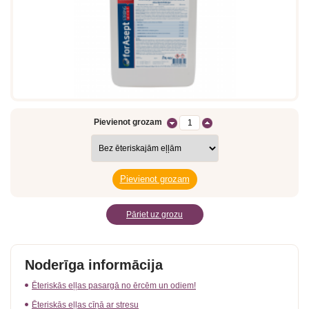
Pievienot grozam
Pāriet uz grozu
Noderīga informācija
Ēteriskās eļļas pasargā no ērcēm un odiem!
Ēteriskās eļļas cīņā ar stresu