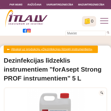
PAR MUMS
RAŽOŠANA
VAIRUMTIRDZNIECĪBA
MAZUMTIRDZNIECĪBA
0
Atpakaļ uz produkciju «Dezinfekcijas līdzekļi instrumentiem»
Dezinfekcijas līdzeklis
instrumentiem "forAsept Strong
PROF instrumentiem" 5 L