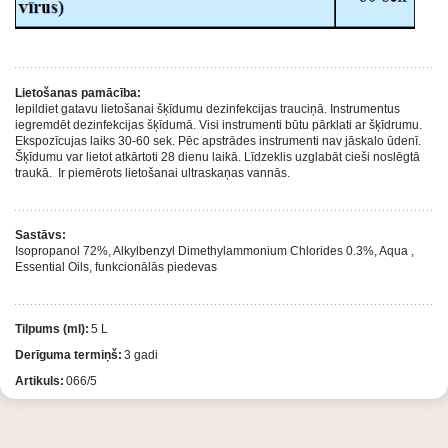
Lietošanas pamācība:
Iepildiet gatavu lietošanai šķīdumu dezinfekcijas trauciņā. Instrumentus
iegremdēt dezinfekcijas šķīdumā. Visi instrumenti būtu pārklati ar šķīdrumu.
Ekspozīcujas laiks 30-60 sek. Pēc apstrādes instrumenti nav jāskalo ūdenī.
Šķīdumu var lietot atkārtoti 28 dienu laikā. Līdzeklis uzglabāt cieši noslēgtā
traukā. Ir piemērots lietošanai ultraskaņas vannās.
Sastāvs:
Isopropanol 72%, Alkylbenzyl Dimethylammonium Chlorides 0.3%, Aqua ,
Essential Oils, funkcionālās piedevas
Tilpums (ml):
5 L
Derīguma termiņš:
3 gadi
Artikuls:
066/5