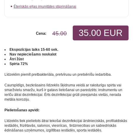
Ēteriskās eļļas imunitātes stiprināšanai
35.00 EUR
45.00
Cena:
Ekspozīcijas laiks 15-60 sek.
Nav nepieciešams noskalot
Ātri žūst
Spirta 72%
Līdzeklim piemīt pretbakteriāla, pretvīrusu un pretsēnīšu iedarbība.
Caurspīdīgs, bezkrāsains līdzeklis šķidruma veidā ar raksturīgu spirta vai
smaržvielu smaržu, kurš ir gatavs lietošanai un paredzēts: instrumentu un
ierīču ātrai dezinfekcijai. Ērts dezinfekcijai grūti pieejamās vietās, nerada
metāla koroziju.
Pielietošanas apvidi:
Līdzeklis tiek pielietots ātrai tekošai dezinfekcijai ārstnieciskās, profilaktiskās
iestādēs, frizētavās, salonos, viesnīcas, tirdzniecibas un sabiedriskās
ēdināšanas uzņēmumos, izglītības iestādēs, sporta iestādēs.