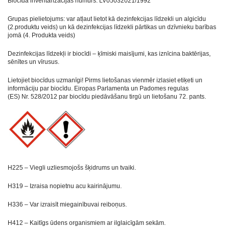
Biocīda inventarizācijas numurs: LV05032021/1992
Grupas pielietojums: var atļaut lietot kā dezinfekcijas līdzekli un algicīdu
(2.produktu veids) un kā dezinfekcijas līdzekli pārtikas un dzīvnieku barības
jomā (4. Produkta veids)
Dezinfekcijas līdzekļi ir biocīdi – ķīmiski maisījumi, kas iznīcina baktērijas,
sēnītes un vīrusus.
Lietojiet biocīdus uzmanīgi! Pirms lietošanas vienmēr izlasiet etiķeti un
informāciju par biocīdu. Eiropas Parlamenta un Padomes regulas
(ES) Nr. 528/2012 par biocīdu piedāvāšanu tirgū un lietošanu 72. pants.
H225 – Viegli uzliesmojošs šķidrums un tvaiki.
H319 – Izraisa nopietnu acu kairinājumu.
H336 – Var izraisīt miegainībuvai reiboņus.
H412 – Kaitīgs ūdens organismiem ar ilglaicīgām sekām.