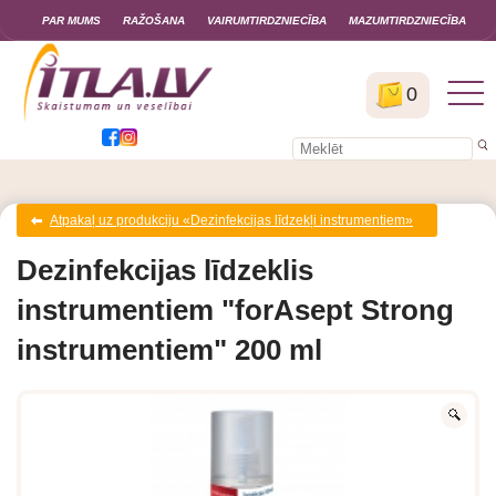
PAR MUMS
RAŽOŠANA
VAIRUMTIRDZNIECĪBA
MAZUMTIRDZNIECĪBA
0
Atpakaļ uz produkciju «Dezinfekcijas līdzekļi instrumentiem»
Dezinfekcijas līdzeklis
instrumentiem "forAsept Strong
instrumentiem" 200 ml