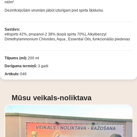
ml/m².
Dezinficējošām virsmām jābūt izturīgam pret spirta šķīdumu.
Sastāvs:
etilspirts 42%, propanol-2 38% (kopā spirta 70%), Alkylbenzyl
Dimethylammonium Chlorides, Aqua , Essential Oils, funkcionālās piedevas
Tilpums (ml):
200 ml
Derīguma termiņš:
3 gadi
Artikuls:
046
Mūsu veikals-noliktava