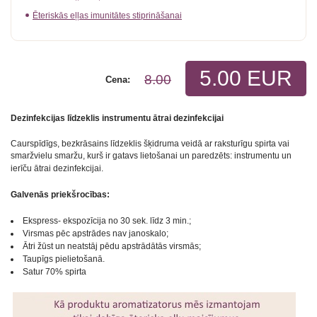
Ēteriskās eļļas imunitātes stiprināšanai
5.00 EUR
8.00
Cena:
Dezinfekcijas līdzeklis instrumentu ātrai dezinfekcijai
Caurspīdīgs, bezkrāsains līdzeklis šķidruma veidā ar raksturīgu spirta vai
smaržvielu smaržu, kurš ir gatavs
lietošanai un paredzēts: instrumentu un
ierīču ātrai dezinfekcijai.
Galvenās priekšrocības:
Ekspress- ekspozīcija no 30 sek. līdz 3 min.;
Virsmas pēc apstrādes nav janoskalo;
Ātri žūst un neatstāj pēdu apstrādātās virsmās;
Taupīgs pielietošanā.
Satur 70% spirta