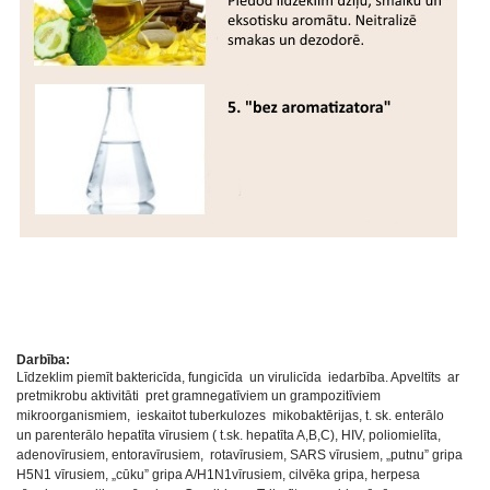
Darbība:
Līdzeklim piemīt baktericīda, fungicīda un virulicīda iedarbība. Apveltīts ar
pretmikrobu aktivitāti pret
gramnegatīviem un grampozitīviem
mikroorganismiem, ieskaitot tuberkulozes mikobaktērijas, t. sk. enterālo
un
parenterālo hepatīta vīrusiem ( t.sk. hepatīta A,B,C), HIV, poliomielīta,
adenovīrusiem, entoravīrusiem, rotavīrusiem,
SARS vīrusiem, „putnu” gripa
H5N1 vīrusiem, „cūku” gripa A/H1N1vīrusiem, cilvēka gripa, herpesa