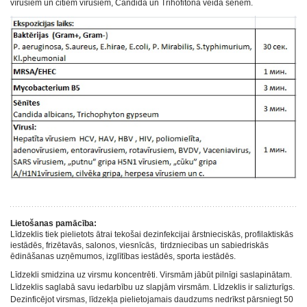
vīrusiem un citiem vīrusiem, Candida un Trihofitona veida sēnēm.
Lietošanas pamācība:
Līdzeklis tiek pielietots ātrai tekošai dezinfekcijai ārstnieciskās, profilaktiskās
iestādēs, frizētavās, salonos, viesnīcās, tirdzniecibas un sabiedriskās
ēdināšanas uzņēmumos, izglītības iestādēs, sporta iestādēs.
Līdzekli smidzina uz virsmu koncentrēti. Virsmām jābūt pilnīgi saslapinātam.
Līdzeklis saglabā savu iedarbību uz slapjām virsmām. Līdzeklis ir salizturīgs.
Dezinficējot virsmas, līdzekļa pielietojamais daudzums nedrīkst pārsniegt 50