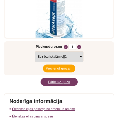
Pievienot grozam
Pāriet uz grozu
Noderīga informācija
Ēteriskās eļļas pasargā no ērcēm un odiem!
Ēteriskās eļļas cīņā ar stresu