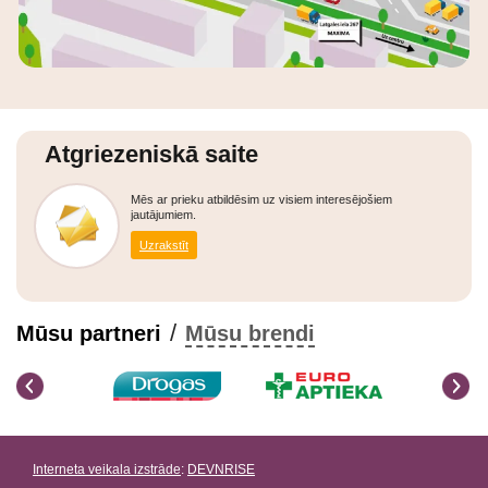
Atgriezeniskā saite
Mēs ar prieku atbildēsim uz visiem interesējošiem
jautājumiem.
Uzrakstīt
/
Mūsu partneri
Mūsu brendi
Interneta veikala izstrāde
:
DEVNRISE