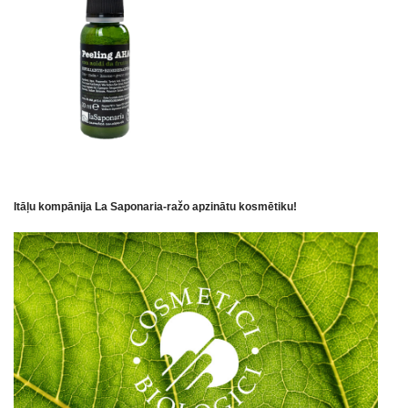
Itāļu kompānija La Saponaria-ražo apzinātu kosmētiku!