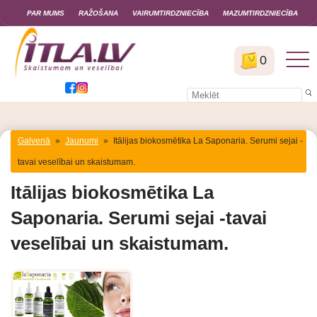
PAR MUMS
RAŽOŠANA
VAIRUMTIRDZNIECĪBA
MAZUMTIRDZNIECĪBA
0
Galvenā
»
Jaunumi
»
Itālijas biokosmētika La Saponaria. Serumi sejai -
tavai veselībai un skaistumam.
Itālijas biokosmētika La
Saponaria. Serumi sejai -tavai
veselībai un skaistumam.