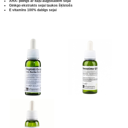
AHA- pīlings ar itāļu augļskābēm sejai
Ginkgo ekstrakts sejai taukos šķīstošs
Е vitamīns 100% dabīgs sejai