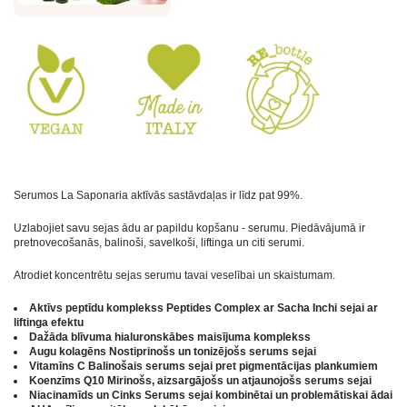
Serumos La Saponaria
aktīvās
sastāvdaļas ir līdz pat 99%.
Uzlabojiet savu
sejas
ādu ar papildu kopšanu -
serumu
. Piedāvājumā ir
pretnovecošanās, balinoši, savelkoši, liftinga un citi
serumi
.
Atrodiet koncentrētu
sejas serumu
tavai veselībai un skaistumam.
Aktīvs peptīdu komplekss Peptides Complex ar Sacha Inchi sejai ar
liftinga efektu
Dažāda blīvuma hialuronskābes maisījuma komplekss
Augu kolagēns Nostiprinošs un tonizējošs serums sejai
Vitamīns С Balinošais serums sejai pret pigmentācijas plankumiem
Koenzīms Q10 Mirinošs, aizsargājošs un atjaunojošs serums sejai
Niacinamīds un Cinks Serums sejai kombinētai un problemātiskai ādai