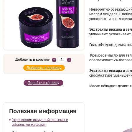
Невероятно освежающий 
маслом миндаля. Специа
увлажняют и разглаживаю
Экстракты инжира и зе
увлажняют, успокаивают
Гель обладает деликатны
Кремовое масло для те
Добавить в корзину
обеспечивает 24-часово
Экстракты инжира и зе
способствуют уменьшен
Перейти в корзину
Масло обладает деликат
Полезная информация
Укрепление иммунной системы с
эфирными маслами