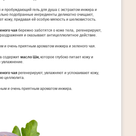
и пробуждающий гель для душа с экстрактом инжира и
льно подобранные ингредиенты деликатно очищают,
т кожу, придавая ей особую мягкость и шелковистость.
леного чая
бережно заботятся о коже тела, регенерируют,
 раздражения и оказывают антицеллюлитное действие.
м и очень приятным ароматом инжира и зеленого чая.
ла содержит
масло Ши,
которое глубоко питает кожу и
е увлажнение.
леного чая
регенерируют,
увлажняют и успокаивают кожу,
ию целлюлита.
ным и очень приятным ароматом инжира.