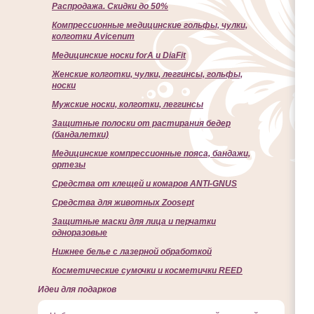
Распродажа. Скидки до 50%
Компрессионные медицинские гольфы, чулки,
колготки Avicenum
Медицинские носки forA и DiaFit
Женские колготки, чулки, леггинсы, гольфы,
носки
Мужские носки, колготки, леггинсы
Защитные полоски от растирания бедер
(бандалетки)
Медицинские компрессионные пояса, бандажи,
ортезы
Средства от клещей и комаров ANTI-GNUS
Средства для животных Zoosept
Защитные маски для лица и перчатки
одноразовые
Нижнее белье с лазерной обработкой
Косметические сумочки и косметички REED
Идеи для подарков