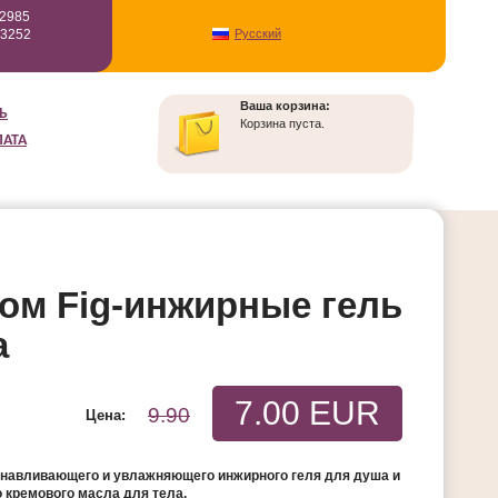
12985
93252
Русский
Ваша корзина:
Ь
Корзина пуста.
ЛАТА
лом Fig-инжирные гель
а
7.00 EUR
9.90
Цена:
навливающего и увлажняющего инжирного геля для душа и
 кремового масла для тела.