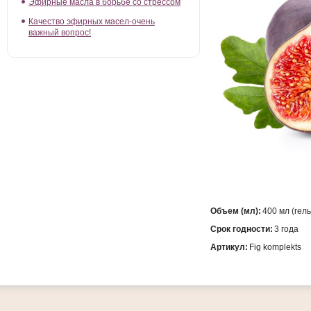
Эфирные масла в борьбе со стрессом
Качество эфирных масел-очень
важный вопрос!
Объем (мл):
400 мл (гель
Срок годности:
3 года
Артикул:
Fig komplekts