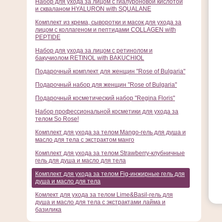
Набор для ухода за лицом с гиалуроновой кислотой
и скваланом HYALURON with SQUALANE
Комплект из крема, сыворотки и масок для ухода за
лицом с коллагеном и пептидами COLLAGEN with
PEPTIDE
Набор для ухода за лицом с ретинолом и
бакучиолом RETINOL with BAKUCHIOL
Подарочный комплект для женщин "Rose of Bulgaria"
Подарочный набор для женщин "Rose of Bulgaria"
Подарочный косметический набор "Regina Floris"
Набор профессиональной косметики для ухода за
телом So Rose!
Комплект для ухода за телом Mango-гель для душа и
масло для тела с экстрактом манго
Комплект для ухода за телом Strawberry-клубничные
гель для душа и масло для тела
Комплект для ухода за телом Fig-инжирные гель для
душа и масло для тела
Комлект для ухода за телом Lime&Basil-гель для
душа и масло для тела с экстрактами лайма и
базилика