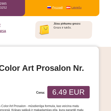
12985
93252
Русский
Latviešu
Jūsu pirkumu grozs:
T
Grozs ir tukšs.
AKSA
olor Art Prosalon Nr.
6.49 EUR
Cena:
 Color Art Prosalon - mūsdienīga formula, kas veicina matu
procesā. Krāsas satāvā ir makadamijas eļļa, kura garantē matu