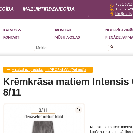
+371 671
ECĪBA
MAZUMTIRDZNIECĪBA
+371 262
itla@itla.lv
KATALOGS
JAUNUMI
NODERĪGI ZINĀ
KONTAKTI
MŪSU AKCIJAS
PIEGĀDE /APM
Atpakaļ uz produkciju «PROSALON (Poland)»
Krēmkrāsa matiem Intensis C
8/11
Krēmkrāsa matiem Intensis
kopšanu jau kolorizācijas 