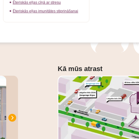
Ēteriskās eļļas cīņā ar stresu
Ēteriskās eļļas imunitātes stiprināšanai
Kā mūs atrast