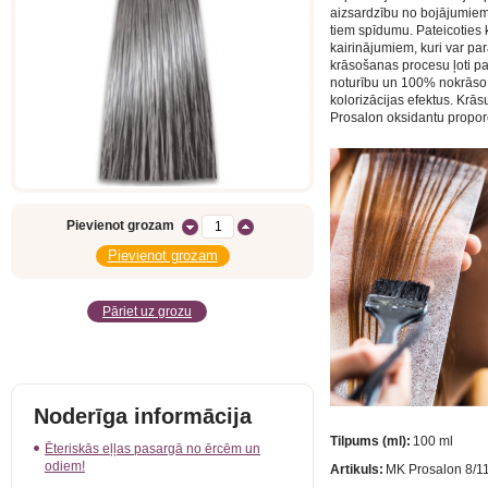
aizsardzību no bojājumiem,
tiem spīdumu. Pateicoties 
kairinājumiem, kuri var pa
krāsošanas procesu ļoti pa
noturību un 100% nokrāso 
kolorizācijas efektus. Krās
Prosalon oksidantu proporc
Pievienot grozam
Pāriet uz grozu
Noderīga informācija
Tilpums (ml):
100 ml
Ēteriskās eļļas pasargā no ērcēm un
odiem!
Artikuls:
MK Prosalon 8/1