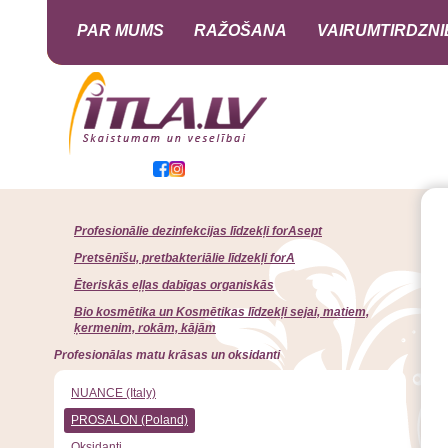
PAR MUMS
RAŽOŠANA
VAIRUMTIRDZNI
Profesionālie dezinfekcijas līdzekļi forAsept
Pretsēnīšu, pretbakteriālie līdzekļi forA
Ēteriskās eļļas dabīgas organiskās
Bio kosmētika un Kosmētikas līdzekļi sejai, matiem,
ķermenim, rokām, kājām
Profesionālas matu krāsas un oksidanti
NUANCE (Italy)
PROSALON (Poland)
Oksidanti