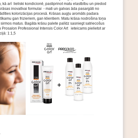
 kā arī lieliski kondicionē, pastiprinot matu elastbību un piedod
krāsas inovatīvai formulai - mati un galvas āda pasargāti no
rādīties kolorizācijas procesā. Krāsas augļu aromāts padara
tīkamu gan frizieriem, gan klientiem. Matu krāsa nodrošina toņa
sirmos matus. Bagāta krāsu palete palīdz sasniegt satriecošus
u Prosalon Professional Intensis Color Art ieteicams pielietot ar
ijā: 1:1,5
1