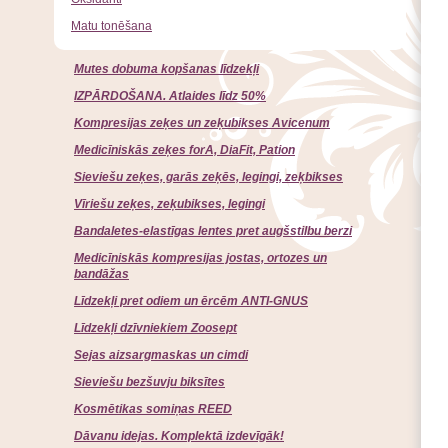
Matu tonēšana
Mutes dobuma kopšanas līdzekļi
IZPĀRDOŠANA. Atlaides līdz 50%
Kompresijas zeķes un zeķubikses Avicenum
Medicīniskās zeķes forA, DiaFit, Pation
Sieviešu zeķes, garās zeķēs, legingi, zeķbikses
Vīriešu zeķes, zeķubikses, legingi
Bandaletes-elastīgas lentes pret augšstilbu berzi
Medicīniskās kompresijas jostas, ortozes un
bandāžas
Līdzekļi pret odiem un ērcēm ANTI-GNUS
Līdzekļi dzīvniekiem Zoosept
Sejas aizsargmaskas un cimdi
Sieviešu bezšuvju biksītes
Kosmētikas somiņas REED
Dāvanu idejas. Komplektā izdevīgāk!