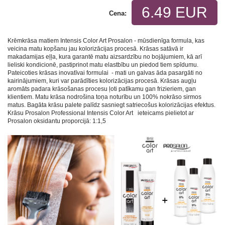
6.49 EUR
Cena:
Krēmkrāsa matiem Intensis Color Art Prosalon - mūsdienīga formula, kas
veicina matu kopšanu jau kolorizācijas procesā. Krāsas satāvā ir
makadamijas eļļa, kura garantē matu aizsardzību no bojājumiem, kā arī
lieliski kondicionē, pastiprinot matu elastbību un piedod tiem spīdumu.
Pateicoties krāsas inovatīvai formulai - mati un galvas āda pasargāti no
kairinājumiem, kuri var parādīties kolorizācijas procesā. Krāsas augļu
aromāts padara krāsošanas procesu ļoti patīkamu gan frizieriem, gan
klientiem. Matu krāsa nodrošina toņa noturību un 100% nokrāso sirmos
matus. Bagāta krāsu palete palīdz sasniegt satriecošus kolorizācijas efektus.
Krāsu Prosalon Professional Intensis Color Art ieteicams pielietot ar
Prosalon oksidantu proporcijā: 1:1,5