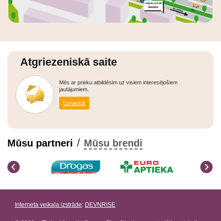
Atgriezeniskā saite
Mēs ar prieku atbildēsim uz visiem interesējošiem
jautājumiem.
Uzrakstīt
/
Mūsu partneri
Mūsu brendi
Interneta veikala izstrāde
:
DEVNRISE