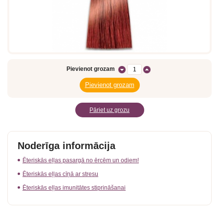
Pievienot grozam
Pāriet uz grozu
Noderīga informācija
Ēteriskās eļļas pasargā no ērcēm un odiem!
Ēteriskās eļļas cīņā ar stresu
Ēteriskās eļļas imunitātes stiprināšanai