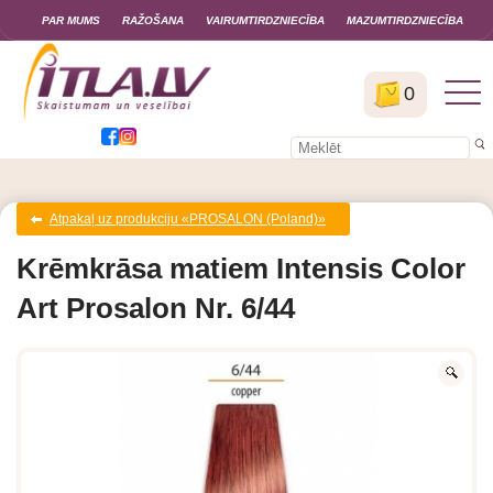
PAR MUMS
RAŽOŠANA
VAIRUMTIRDZNIECĪBA
MAZUMTIRDZNIECĪBA
0
Atpakaļ uz produkciju «PROSALON (Poland)»
Krēmkrāsa matiem Intensis Color
Art Prosalon Nr. 6/44