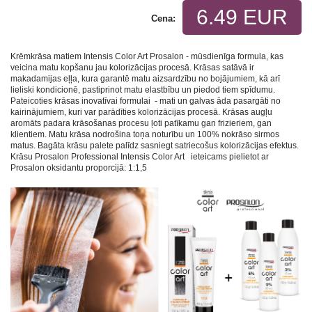
6.49 EUR
Cena:
Krēmkrāsa matiem Intensis Color Art Prosalon - mūsdienīga formula, kas
veicina matu kopšanu jau kolorizācijas procesā. Krāsas satāvā ir
makadamijas eļļa, kura garantē matu aizsardzību no bojājumiem, kā arī
lieliski kondicionē, pastiprinot matu elastbību un piedod tiem spīdumu.
Pateicoties krāsas inovatīvai formulai - mati un galvas āda pasargāti no
kairinājumiem, kuri var parādīties kolorizācijas procesā. Krāsas augļu
aromāts padara krāsošanas procesu ļoti patīkamu gan frizieriem, gan
klientiem. Matu krāsa nodrošina toņa noturību un 100% nokrāso sirmos
matus. Bagāta krāsu palete palīdz sasniegt satriecošus kolorizācijas efektus.
Krāsu Prosalon Professional Intensis Color Art ieteicams pielietot ar
Prosalon oksidantu proporcijā: 1:1,5