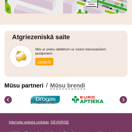
Atgriezeniskā saite
Mēs ar prieku atbildēsim uz visiem interesējošiem
jautājumiem.
Uzrakstīt
/
Mūsu partneri
Mūsu brendi
Interneta veikala izstrāde
:
DEVNRISE