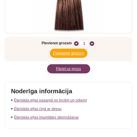
Pievienot grozam
Pāriet uz grozu
Noderīga informācija
Ēteriskās eļļas pasargā no ērcēm un odiem!
Ēteriskās eļļas cīņā ar stresu
Ēteriskās eļļas imunitātes stiprināšanai