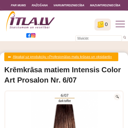
PAR MUMS
RAŽOŠANA
VAIRUMTIRDZNIECĪBA
MAZUMTIRDZNIECĪBA
0
Atpakaļ uz produkciju «Profesionālas matu krāsas un oksidanti»
Krēmkrāsa matiem Intensis Color
Art Prosalon Nr. 6/07