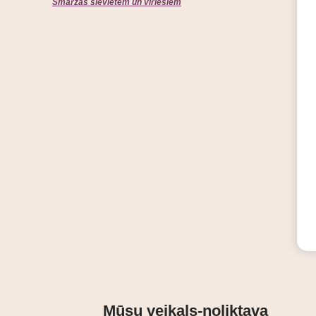
Smaržas sievietēm un vīriešiem
Mūsu veikals-noliktava