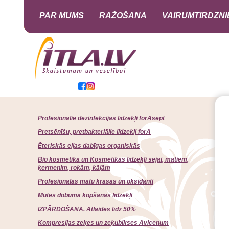
PAR MUMS
RAŽOŠANA
VAIRUMTIRDZNI
Profesionālie dezinfekcijas līdzekļi forAsept
Pretsēnīšu, pretbakteriālie līdzekļi forA
Ēteriskās eļļas dabīgas organiskās
Bio kosmētika un Kosmētikas līdzekļi sejai, matiem,
ķermenim, rokām, kājām
Profesionālas matu krāsas un oksidanti
Mutes dobuma kopšanas līdzekļi
IZPĀRDOŠANA. Atlaides līdz 50%
Kompresijas zeķes un zeķubikses Avicenum