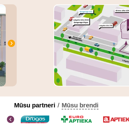
Mūsu partneri
/
Mūsu brendi