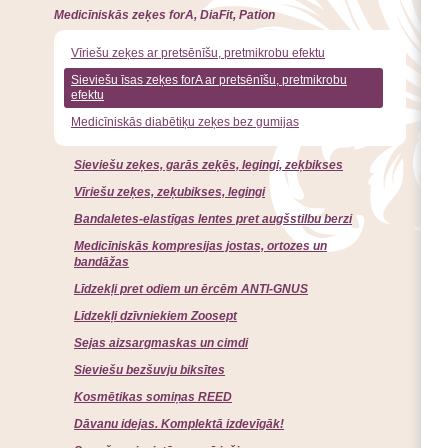
Medicīniskās zeķes forA, DiaFit, Pation
Vīriešu zeķes ar pretsēnīšu, pretmikrobu efektu
Sieviešu īsas zeķes forA ar pretsēnīšu, pretmikrobu
efektu
Medicīniskās diabētiķu zeķes bez gumijas
Sieviešu zeķes, garās zeķēs, legingi, zeķbikses
Vīriešu zeķes, zeķubikses, legingi
Bandaletes-elastīgas lentes pret augšstilbu berzi
Medicīniskās kompresijas jostas, ortozes un
bandāžas
Līdzekļi pret odiem un ērcēm ANTI-GNUS
Līdzekļi dzīvniekiem Zoosept
Sejas aizsargmaskas un cimdi
Sieviešu bezšuvju biksītes
Kosmētikas somiņas REED
Dāvanu idejas. Komplektā izdevīgāk!