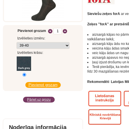
Sieviešu zeķes forA
ar ve
Zeķes "forA" ar pretsēnī
Pievienot grozam
aizsargā kājas no pārmēr
Izvēlieties izmēru:
valkāšanas laikā;
aizsargā kāju ādu no ka
veicina kāju ādas smal
Izvēlieties krāsu:
veic kāju ādas un nagu s
aizsargā apavus no ne
ļauj izjust drošumu un k
Testi pierādīja, ka iev
līdz 30 mazgāšanas reizē
Rekomendēti Latvijas Mik
Pāriet uz grozu
Noderīga informācija