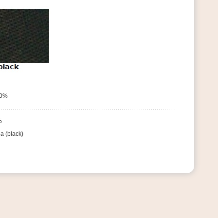
20%
5
a (black)