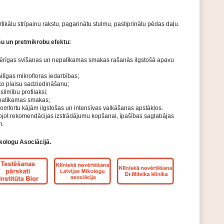
rtikālu strīpainu rakstu, pagarinātu stulmu, pastiprinātu pēdas daļu.
šu un pretmikrobu efektu:
īgas svīšanas un nepa­tīka­­­­­mas sma­­kas rašanās ilgs­tošā apa­vu
itīgas mikrofloras iedarbības;
ko plaisu sadziedināšanu;
limību profilaksi;
patīkamas smakas;
omfortu kājām ilgstošas un inten­sī­vas val­kāšanas apstākļos.
ērojot rekomendācijas izstrādājumu kopšanai, īpašības saglabājas
m.
ologu Asociācijā.