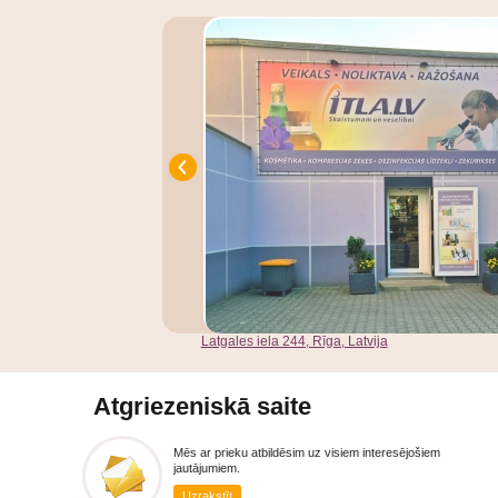
Latgales iela 244, Rīga, Latvija
Atgriezeniskā saite
Mēs ar prieku atbildēsim uz visiem interesējošiem
jautājumiem.
Uzrakstīt