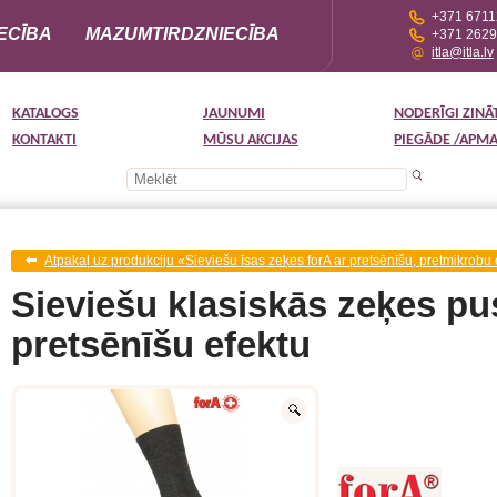
+371 671
ECĪBA
MAZUMTIRDZNIECĪBA
+371 262
itla@itla.lv
KATALOGS
JAUNUMI
NODERĪGI ZINĀ
KONTAKTI
MŪSU AKCIJAS
PIEGĀDE /APM
Atpakaļ uz produkciju «Sieviešu īsas zeķes forA ar pretsēnīšu, pretmikrobu 
Sieviešu klasiskās zeķes pu
pretsēnīšu efektu