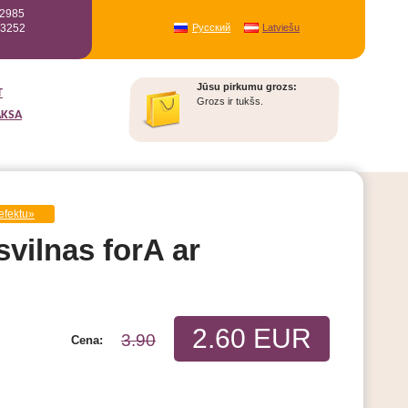
12985
93252
Русский
Latviešu
Jūsu pirkumu grozs:
T
Grozs ir tukšs.
AKSA
efektu»
svilnas forA ar
2.60 EUR
3.90
Cena: