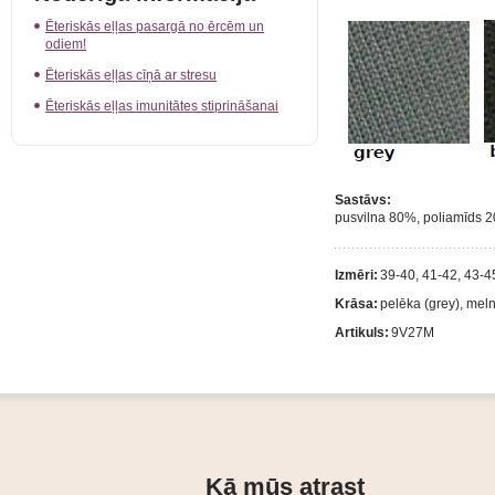
Ēteriskās eļļas pasargā no ērcēm un
odiem!
Ēteriskās eļļas cīņā ar stresu
Ēteriskās eļļas imunitātes stiprināšanai
Sastāvs:
pusvilna 80%, poliamīds 
Izmēri:
39-40, 41-42, 43-4
Krāsa:
pelēka (grey), meln
Artikuls:
9V27M
Kā mūs atrast