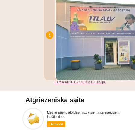
Latgales iela 244, Rīga, Latvija
Atgriezeniskā saite
Mēs ar prieku atbildēsim uz visiem interesējošiem
jautājumiem.
Uzrakstīt