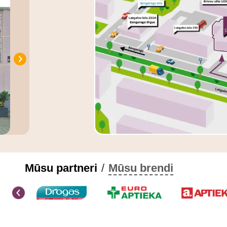
Mūsu partneri
/
Mūsu brendi