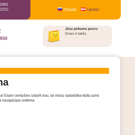
12985
93252
Русский
Latviešu
Jūsu pirkumu grozs:
T
Grozs ir tukšs.
AKSA
na
pa! Esam centušies izdarīt visu, lai mūsu sadarbība kļūtu jums
ā navigācijas sistēma.