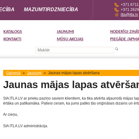
+371 671
ECĪBA
MAZUMTIRDZNIECĪBA
+371 262
itla@itla.lv
KATALOGS
JAUNUMI
NODERĪGI ZINĀ
KONTAKTI
MŪSU AKCIJAS
PIEGĀDE /APM
Galvenā
»
Jaunumi
»
Jaunas mājas lapas atvēršana
Jaunas mājas lapas atvērša
SIA ITLA.LV ar prieku paziņo saviem klientiem, ka tika atvērta atjaunotā mājas la
ērtāka un patīkamāka. Patiesi ceram, ka jums patiks tās oriģinālais dizains un ērt
Ar cieņu,
SIA ITLA.LV
administrācija.