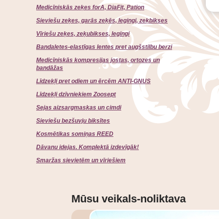
Medicīniskās zeķes forA, DiaFit, Pation
Sieviešu zeķes, garās zeķēs, legingi, zeķbikses
Vīriešu zeķes, zeķubikses, legingi
Bandaletes-elastīgas lentes pret augšstilbu berzi
Medicīniskās kompresijas jostas, ortozes un
bandāžas
Līdzekļi pret odiem un ērcēm ANTI-GNUS
Līdzekļi dzīvniekiem Zoosept
Sejas aizsargmaskas un cimdi
Sieviešu bezšuvju biksītes
Kosmētikas somiņas REED
Dāvanu idejas. Komplektā izdevīgāk!
Smaržas sievietēm un vīriešiem
Mūsu veikals-noliktava