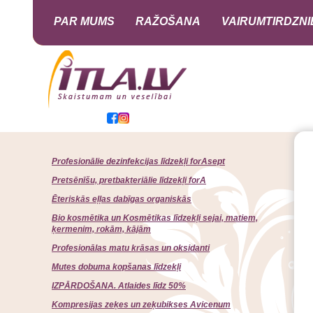
PAR MUMS
RAŽOŠANA
VAIRUMTIRDZNI
Profesionālie dezinfekcijas līdzekļi forAsept
Pretsēnīšu, pretbakteriālie līdzekļi forA
Ēteriskās eļļas dabīgas organiskās
Bio kosmētika un Kosmētikas līdzekļi sejai, matiem,
ķermenim, rokām, kājām
Profesionālas matu krāsas un oksidanti
Mutes dobuma kopšanas līdzekļi
IZPĀRDOŠANA. Atlaides līdz 50%
Kompresijas zeķes un zeķubikses Avicenum