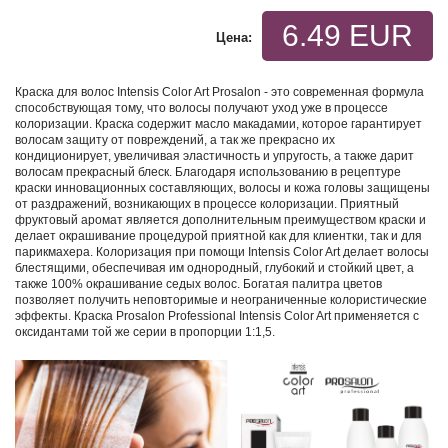
6.49 EUR
Цена:
Краска для волос Intensis Color Art Prosalon - это современная формула
способствующая тому, что волосы получают уход уже в процессе
колоризации. Краска содержит масло макадамии, которое гарантирует
волосам защиту от повреждений, а так же прекрасно их
кондиционирует, увеличивая эластичность и упругость, а также дарит
волосам прекрасный блеск. Благодаря использованию в рецептуре
краски инновационных составляющих, волосы и кожа головы защищены
от раздражений, возникающих в процессе колоризации. Приятный
фруктовый аромат является дополнительным преимуществом краски и
делает окрашивание процедурой приятной как для клиентки, так и для
парикмахера. Колоризация при помощи Intensis Color Art делает волосы
блестящими, обеспечивая им однородный, глубокий и стойкий цвет, а
также 100% окрашивание седых волос. Богатая палитра цветов
позволяет получить неповторимые и неограниченные колористические
эффекты. Краска Prosalon Professional Intensis Color Art применяется с
оксидантами той же серии в пропорции 1:1,5.