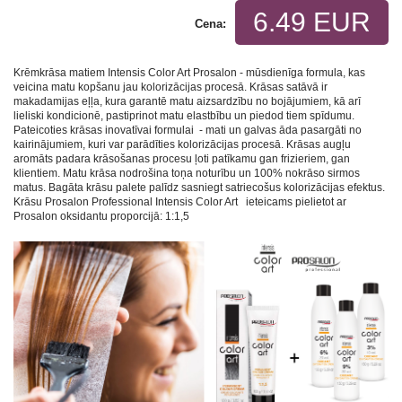
6.49 EUR
Cena:
Krēmkrāsa matiem Intensis Color Art Prosalon - mūsdienīga formula, kas
veicina matu kopšanu jau kolorizācijas procesā. Krāsas satāvā ir
makadamijas eļļa, kura garantē matu aizsardzību no bojājumiem, kā arī
lieliski kondicionē, pastiprinot matu elastbību un piedod tiem spīdumu.
Pateicoties krāsas inovatīvai formulai - mati un galvas āda pasargāti no
kairinājumiem, kuri var parādīties kolorizācijas procesā. Krāsas augļu
aromāts padara krāsošanas procesu ļoti patīkamu gan frizieriem, gan
klientiem. Matu krāsa nodrošina toņa noturību un 100% nokrāso sirmos
matus. Bagāta krāsu palete palīdz sasniegt satriecošus kolorizācijas efektus.
Krāsu Prosalon Professional Intensis Color Art ieteicams pielietot ar
Prosalon oksidantu proporcijā: 1:1,5