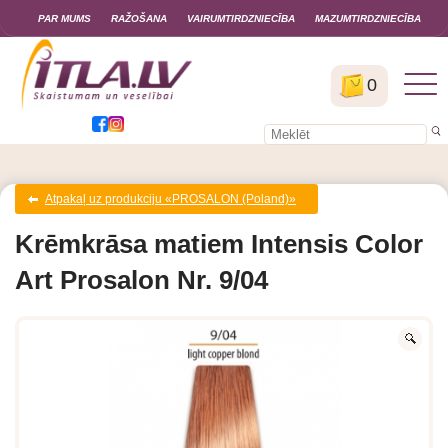
PAR MUMS
RAŽOŠANA
VAIRUMTIRDZNIECĪBA
MAZUMTIRDZNIECĪBA
0
Atpakaļ uz produkciju «PROSALON (Poland)»
Krēmkrāsa matiem Intensis Color
Art Prosalon Nr. 9/04