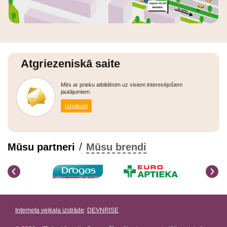
Atgriezeniskā saite
Mēs ar prieku atbildēsim uz visiem interesējošiem
jautājumiem.
Uzrakstīt
/
Mūsu partneri
Mūsu brendi
Interneta veikala izstrāde
:
DEVNRISE