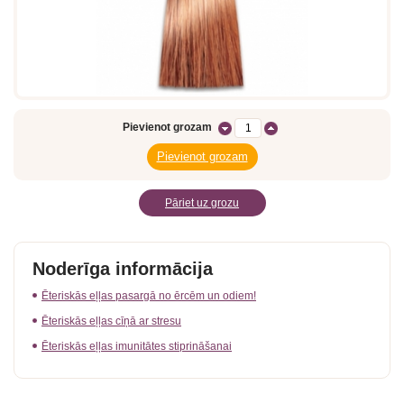
Pievienot grozam
Pāriet uz grozu
Noderīga informācija
Ēteriskās eļļas pasargā no ērcēm un odiem!
Ēteriskās eļļas cīņā ar stresu
Ēteriskās eļļas imunitātes stiprināšanai