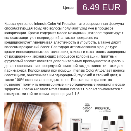
6.49 EUR
Цена:
Краска для волос Intensis Color Art Prosalon - это современная формула
способствующая тому, что волосы получают уход уже в процессе
колоризации. Краска содержит масло макадамии, которое гарантирует
волосам защиту от повреждений, а так же прекрасно их
кондиционирует, увеличивая эластичность и упругость, а также дарит
волосам прекрасный блеск. Благодаря использованию в рецептуре
краски инновационных составляющих, волосы и кожа головы защищены
от раздражений, возникающих в процессе колоризации. Приятный
фруктовый аромат является дополнительным преимуществом краски и
делает окрашивание процедурой приятной как для клиентки, так и для
парикмахера. Колоризация при помощи Intensis Color Art делает волосы
блестящими, обеспечивая им однородный, глубокий и стойкий цвет, а
также 100% окрашивание седых волос. Богатая палитра цветов
позволяет получить неповторимые и неограниченные колористические
эффекты. Краска Prosalon Professional Intensis Color Art применяется с
оксидантами той же серии в пропорции 1:1,5.