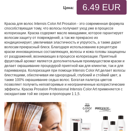
6.49 EUR
Цена:
Краска для волос Intensis Color Art Prosalon - это современная формула
способствующая тому, что волосы получают уход уже в процессе
колоризации. Краска содержит масло макадамии, которое гарантирует
волосам защиту от повреждений, а так же прекрасно их
кондиционирует, увеличивая эластичность и упругость, а также дарит
волосам прекрасный блеск. Благодаря использованию в рецептуре
краски инновационных составляющих, волосы и кожа головы защищены
от раздражений, возникающих в процессе колоризации. Приятный
фруктовый аромат является дополнительным преимуществом краски и
делает окрашивание процедурой приятной как для клиентки, так и для
парикмахера. Колоризация при помощи Intensis Color Art делает волосы
блестящими, обеспечивая им однородный, глубокий и стойкий цвет, а
также 100% окрашивание седых волос. Богатая палитра цветов
позволяет получить неповторимые и неограниченные колористические
эффекты. Краска Prosalon Professional Intensis Color Art применяется с
оксидантами той же серии в пропорции 1:1,5.