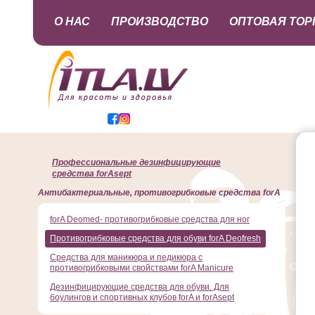
О НАС
ПРОИЗВОДСТВО
ОПТОВАЯ ТОР
Профессиональные дезинфицирующие
средства forAsept
Антибактериальные, противогрибковые средства forA
forA Deomed- противогрибковые средства для ног
Противогрибковые средства для обуви forA Deofresh
Средства для маникюра и педикюра с
противогрибковыми свойствами forA Manicure
Дезинфицирующие средства для обуви. Для
боулингов и спортивных клубов forA и forAsept