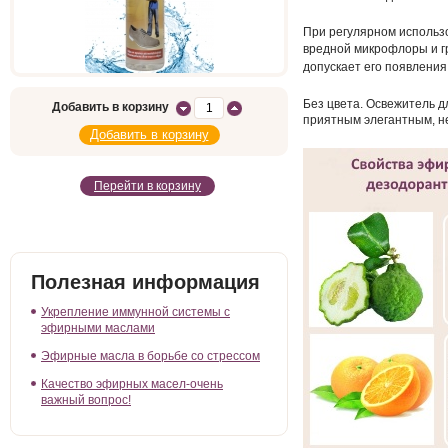
При регулярном использо
вредной микрофлоры и
г
допускает его появления
Без цвета. Освежитель дл
Добавить в корзину
приятным элегантным, н
Перейти в корзину
Полезная информация
Укрепление иммунной системы с
эфирными маслами
Эфирные масла в борьбе со стрессом
Качество эфирных масел-очень
важный вопрос!