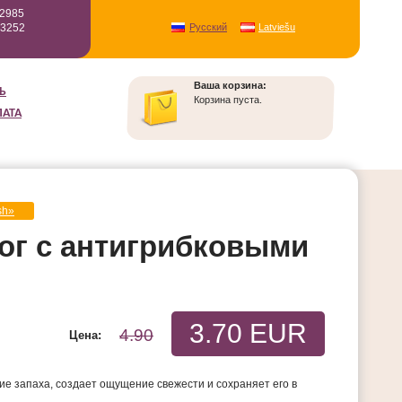
12985
93252
Русский
Latviešu
Ваша корзина:
Ь
Корзина пуста.
ЛАТА
sh»
ог с антигрибковыми
3.70 EUR
4.90
Цена:
е запаха, создает ощущение свежести и сохраняет его в