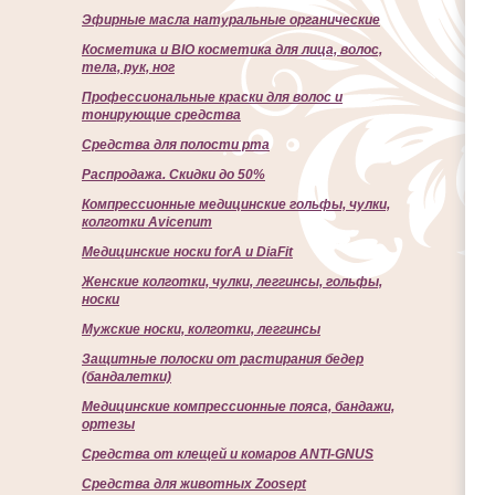
Эфирные масла натуральные органические
Косметика и BIO косметика для лица, волос,
тела, рук, ног
Профессиональные краски для волос и
тонирующие средства
Cредства для полости рта
Распродажа. Скидки до 50%
Компрессионные медицинские гольфы, чулки,
колготки Avicenum
Медицинские носки forA и DiaFit
Женские колготки, чулки, леггинсы, гольфы,
носки
Мужские носки, колготки, леггинсы
Защитные полоски от растирания бедер
(бандалетки)
Медицинские компрессионные пояса, бандажи,
ортезы
Средства от клещей и комаров ANTI-GNUS
Средства для животных Zoosept