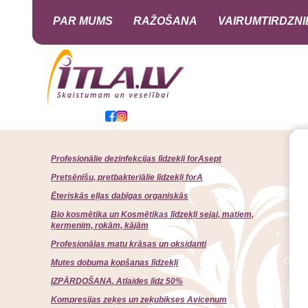
PAR MUMS
RAŽOŠANA
VAIRUMTIRDZNI
Profesionālie dezinfekcijas līdzekļi forAsept
Pretsēnīšu, pretbakteriālie līdzekļi forA
Ēteriskās eļļas dabīgas organiskās
Bio kosmētika un Kosmētikas līdzekļi sejai, matiem,
ķermenim, rokām, kājām
Profesionālas matu krāsas un oksidanti
Mutes dobuma kopšanas līdzekļi
IZPĀRDOŠANA. Atlaides līdz 50%
Kompresijas zeķes un zeķubikses Avicenum