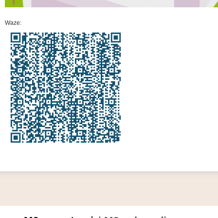
Waze: