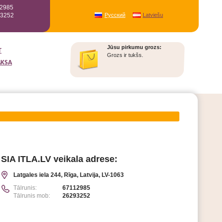
12985
93252
Русский
Latviešu
Jūsu pirkumu grozs:
T
Grozs ir tukšs.
AKSA
SIA ITLA.LV veikala adrese:
Latgales iela 244, Rīga, Latvija, LV-1063
Tālrunis:
67112985
Tālrunis mob:
26293252