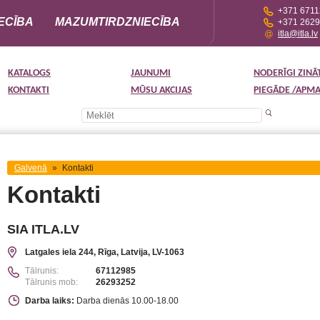
+371 671
ECĪBA
MAZUMTIRDZNIECĪBA
+371 262
itla@itla.lv
KATALOGS
JAUNUMI
NODERĪGI ZINĀ
KONTAKTI
MŪSU AKCIJAS
PIEGĀDE /APM
Galvenā
»
Kontakti
Kontakti
SIA ITLA.LV
Latgales iela 244, Rīga, Latvija, LV-1063
Tālrunis:
67112985
Tālrunis mob:
26293252
Darba laiks:
Darba dienās 10.00-18.00