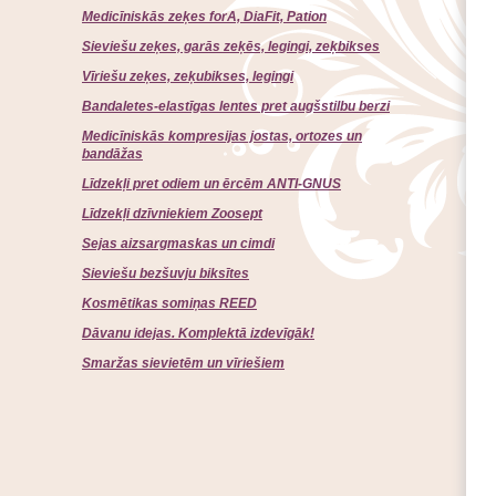
Medicīniskās zeķes forA, DiaFit, Pation
Sieviešu zeķes, garās zeķēs, legingi, zeķbikses
Vīriešu zeķes, zeķubikses, legingi
Bandaletes-elastīgas lentes pret augšstilbu berzi
Medicīniskās kompresijas jostas, ortozes un
bandāžas
Līdzekļi pret odiem un ērcēm ANTI-GNUS
Līdzekļi dzīvniekiem Zoosept
Sejas aizsargmaskas un cimdi
Sieviešu bezšuvju biksītes
Kosmētikas somiņas REED
Dāvanu idejas. Komplektā izdevīgāk!
Smaržas sievietēm un vīriešiem