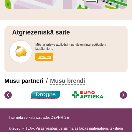
Atgriezeniskā saite
Mēs ar prieku atbildēsim uz visiem interesējošiem
jautājumiem.
Uzrakstīt
/
Mūsu partneri
Mūsu brendi
Interneta veikala izstrāde
:
DEVNRISE
© 2026, «ITLA». Visas tiesības uz šīs mājas lapas materiāliem, tekstiem