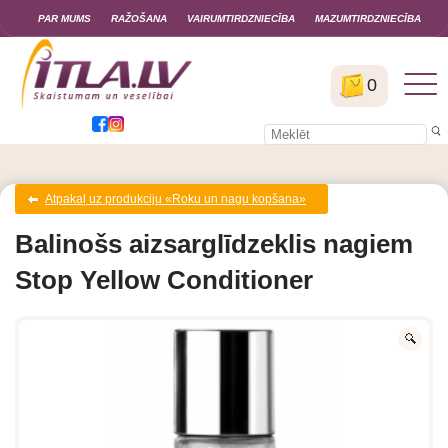
PAR MUMS
RAŽOŠANA
VAIRUMTIRDZNIECĪBA
MAZUMTIRDZNIECĪBA
0
Atpakaļ uz produkciju «Roku un nagu kopšana»
Balinošs aizsarglīdzeklis nagiem
Stop Yellow Conditioner