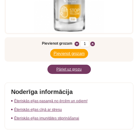
Pievienot grozam
Pāriet uz grozu
Noderīga informācija
Ēteriskās eļļas pasargā no ērcēm un odiem!
Ēteriskās eļļas cīņā ar stresu
Ēteriskās eļļas imunitātes stiprināšanai