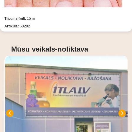
Tilpums (ml):
15 ml
Artikuls:
S0202
Mūsu veikals-noliktava