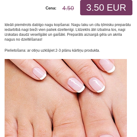
3.50 EUR
4.50
Cena:
Ideāli piemērots dabīgo nagu kopšanai. Nagu laku un citu ķīmisku preparātu
iedarbībā nagi bieži vien paliek dzeltenīgi. Līdzeklis ātri izbalina tos, nagi
izskatas daudz veselīgāki un gaišāki. Preparāts aizsargā gēla un akrila
nagus no dzeltēšanas!
Pielietošana: ar otiņu uzklājiet 2-3 plānu kārtiņu produkta.