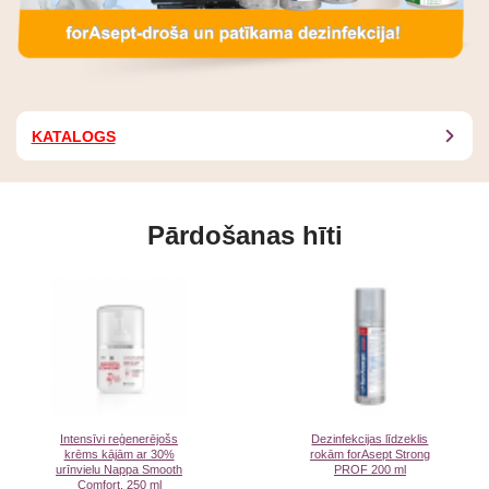
KATALOGS
Pārdošanas hīti
Intensīvi reģenerējošs
Dezinfekcijas līdzeklis
krēms kājām ar 30%
rokām forAsept Strong
urīnvielu Nappa Smooth
PROF 200 ml
Comfort, 250 ml