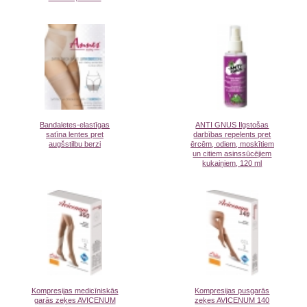
Bandaletes-elastīgas
ANTI GNUS Ilgstošas
satīna lentes pret
darbības repelents pret
augšstilbu berzi
ērcēm, odiem, moskītiem
un citiem asinssūcējiem
kukaiņiem, 120 ml
Kompresijas medicīniskās
Kompresijas pusgarās
garās zeķes AVICENUM
zeķes AVICENUM 140