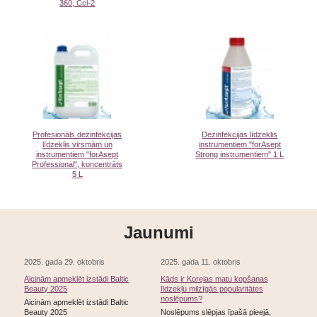
360, Ccl-2
Profesionāls dezinfekcijas
Dezinfekcijas līdzeklis
līdzeklis virsmām un
instrumentiem "forAsept
instrumentiem "forAsept
Strong instrumentiem" 1 L
Professional", koncentrāts
5 L
Jaunumi
2025. gada 29. oktobris
2025. gada 11. oktobris
Aicinām apmeklēt izstādi Baltic
Kāds ir Korejas matu kopšanas
Beauty 2025
līdzekļu milzīgās popularitātes
noslēpums?
Aicinām apmeklēt izstādi Baltic
Beauty 2025
Noslēpums slēpjas īpašā pieejā,