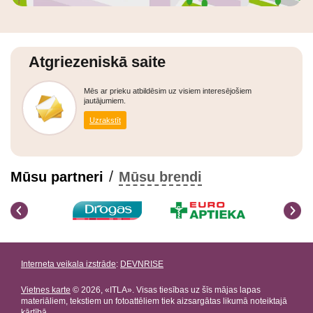
Atgriezeniskā saite
Mēs ar prieku atbildēsim uz visiem interesējošiem
jautājumiem.
Uzrakstīt
/
Mūsu partneri
Mūsu brendi
Interneta veikala izstrāde
:
DEVNRISE
Vietnes karte
© 2026, «ITLA». Visas tiesības uz šīs mājas lapas
materiāliem, tekstiem un fotoattēliem tiek aizsargātas likumā noteiktajā
kārtībā.