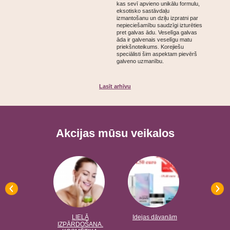
kas sevī apvieno unikālu formulu,
eksotisko sastāvdaļu
izmantošanu un dziļu izpratni par
nepieciešamību saudzīgi izturēties
pret galvas ādu. Veselīga galvas
āda ir galvenais veselīgu matu
priekšnoteikums. Korejiešu
speciālisti šim aspektam pievērš
galveno uzmanību.
Lasīt arhīvu
Akcijas mūsu veikalos
 DEOMED-
LIELĀ
Idejas dāvanām
Sieviešu 
zinātāji kāju
IZPĀRDOŠANA.
biezas