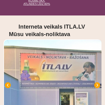
šanai ar
KOSMĒTIKA.
kajām eļļām
ATLAIDES LĪDZ 80%
Interneta veikals ITLA.LV
Mūsu veikals-noliktava